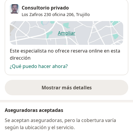
Consultorio privado
Los Zafiros 230 oficina 206,
Trujillo
Ampliar
se abre en una nueva pestañ
Disponibilidad
Este especialista no ofrece reserva online en esta
dirección
¿Qué puedo hacer ahora?
Mostrar más detalles
sobre la dirección
Aseguradoras aceptadas
Se aceptan aseguradoras, pero la cobertura varía
según la ubicación y el servicio.