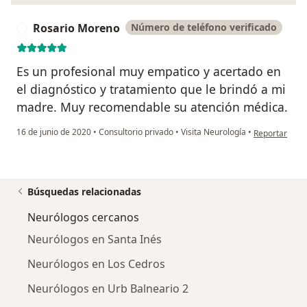
Rosario Moreno
Número de teléfono verificado
R
Es un profesional muy empatico y acertado en
el diagnóstico y tratamiento que le brindó a mi
madre. Muy recomendable su atención médica.
en opinión de
16 de junio de 2020
•
Consultorio privado
•
Visita Neurología
•
Reportar
Búsquedas relacionadas
Neurólogos cercanos
Neurólogos en Santa Inés
Neurólogos en Los Cedros
Neurólogos en Urb Balneario 2