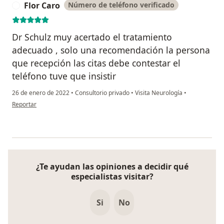
Flor Caro
Número de teléfono verificado
F
Dr Schulz muy acertado el tratamiento
adecuado , solo una recomendación la persona
que recepción las citas debe contestar el
teléfono tuve que insistir
26 de enero de 2022
•
Consultorio privado
•
Visita Neurología
•
en opinión del usuario Flor Caro
Reportar
¿Te ayudan las opiniones a decidir qué
especialistas visitar?
Si
No