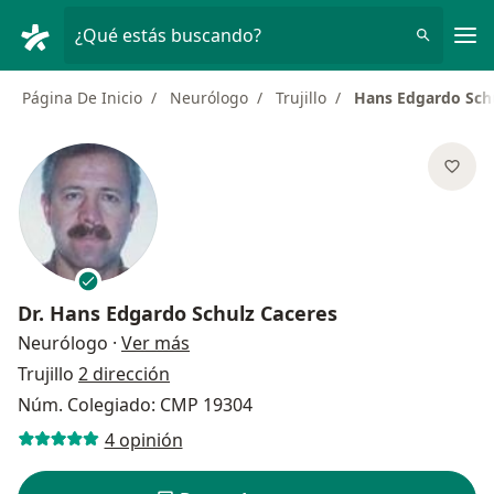
Men
¿Qué estás buscando?
Página De Inicio
Neurólogo
Trujillo
Hans Edgardo Sch
Dr.
Hans Edgardo Schulz Caceres
sobre las especializaciones
Neurólogo
·
Ver más
Trujillo
2 dirección
Núm. Colegiado: CMP 19304
4 opinión