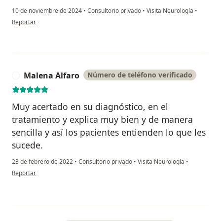
10 de noviembre de 2024
•
Consultorio privado
•
Visita Neurología
•
en opinión del usuario Merci Quiroz
Reportar
Malena Alfaro
Número de teléfono verificado
M
Muy acertado en su diagnóstico, en el
tratamiento y explica muy bien y de manera
sencilla y así los pacientes entienden lo que les
sucede.
23 de febrero de 2022
•
Consultorio privado
•
Visita Neurología
•
en opinión del usuario Malena Alfaro
Reportar