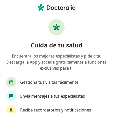
Men
Ataque O Accidente Isquémico Transitorio Ait • Trujillo, La Libertad
Filtros
• 1
Mapa
Especialistas en Ataque o accidente
Cuida de tu salud
Isquémico Transitorio (AIT) en Trujillo
Encuentra los mejores especialistas y pide cita.
Descarga la App y accede gratuitamente a funciones
¿Qué especialidad estás buscando?
exclusivas para ti:
Neurólogo
Neurocirujano
Psiquiatra
Gestiona tus visitas fácilmente
Envía mensajes a tus especialistas
Recibe recordatorios y notificaciones