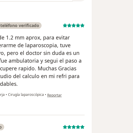
eléfono verificado
de 1.2 mm aprox, para evitar
rarme de laparoscopia, tuve
, pero el doctor sin duda es un
 fue ambulatoria y segui el paso a
ecupere rapido. Muchas Gracias
udio del calculo en mi refri para
dables.
en opinión del usuario Jose Antonio Gonzales E
orja
•
Cirugía laparoscópica
•
Reportar
o