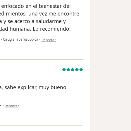
 enfocado en el bienestar del
cedimientos, una vez me encontre
a y se acerco a saludarme y
lidad humana. Lo recomiendo!
en opinión del usuario CarlosM
a
•
Cirugía laparoscópica
•
Reportar
, sabe explicar, muy bueno.
en opinión del usuario Cuenta eliminada
•
•
Reportar