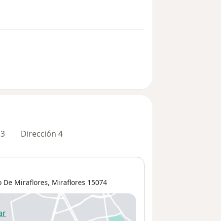
 3
Dirección 4
 De Miraflores
,
Miraflores
15074
ar
 abre en una nueva pestaña