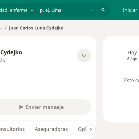
dad, enfermedad o nombre
p. ej. Lima
Iniciar
Juan Carlos Luna Cydejko
Cambiar de ciudad
 Cydejko
Hoy
6 Ago
sobre las especializaciones
ás
Este c
Enviar mensaje
nsultorios
Aseguradoras
Opiniones (5)