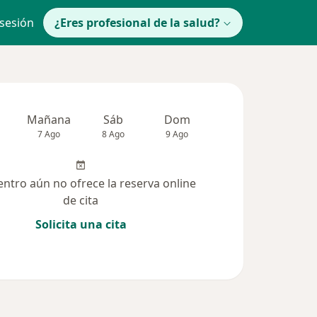
 sesión
¿Eres profesional de la salud?
Mañana
Sáb
Dom
lunes
Mar
7 Ago
8 Ago
9 Ago
10 Ago
11 Ag
entro aún no ofrece la reserva online
de cita
Solicita una cita