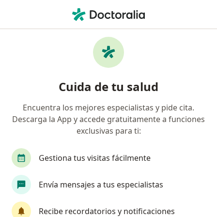
Men
Cirujano General • San Borja, Lima
Filtros
Seguro:
Pacífico
M
Cirujanos generales recomendados de
Cuida de tu salud
Pacífico en San Borja
Encuentra los mejores especialistas y pide cita.
Descarga la App y accede gratuitamente a funciones
exclusivas para ti:
Gestiona tus visitas fácilmente
Envía mensajes a tus especialistas
Dr. Alberto Gómez Meléndez
·
Ver más
Cirujano general
Recibe recordatorios y notificaciones
155 opinión