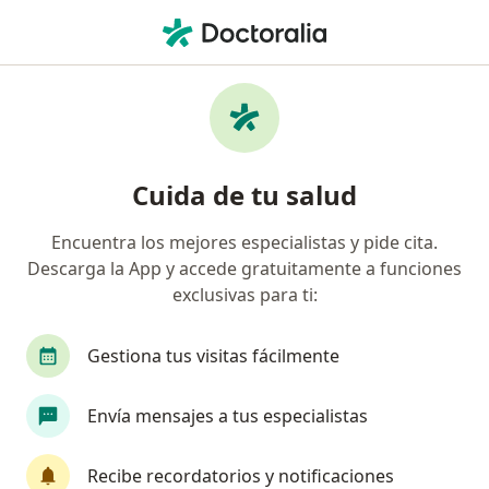
Men
Cirujano General • San Borja, Lima
Filtros
Seguro:
SEDAPAL
M
Cirujanos generales recomendados de
Cuida de tu salud
SEDAPAL en San Borja
Encuentra los mejores especialistas y pide cita.
Descarga la App y accede gratuitamente a funciones
exclusivas para ti:
Gestiona tus visitas fácilmente
Envía mensajes a tus especialistas
Dr. Alberto Gómez Meléndez
·
Ver más
Cirujano general
Recibe recordatorios y notificaciones
155 opinión