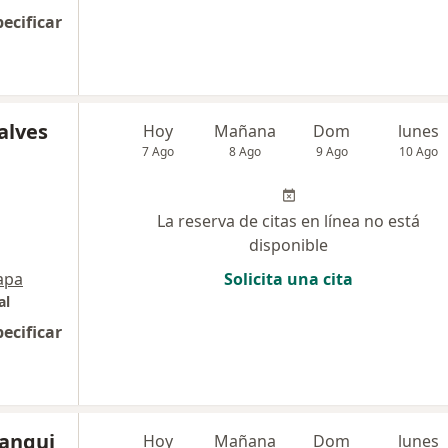
pecificar
alves
Hoy
Mañana
Dom
lunes
7 Ago
8 Ago
9 Ago
10 Ago
La reserva de citas en línea no está
disponible
apa
Solicita una cita
al
pecificar
lanqui
Hoy
Mañana
Dom
lunes