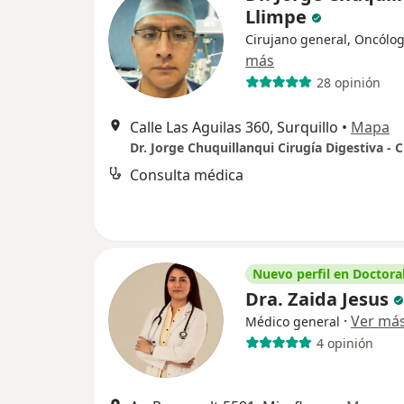
Llimpe
Cirujano general, Oncólo
más
28 opinión
Calle Las Aguilas 360, Surquillo
•
Mapa
Consulta médica
Nuevo perfil en Doctoral
Dra. Zaida Jesus
·
Ver má
Médico general
4 opinión