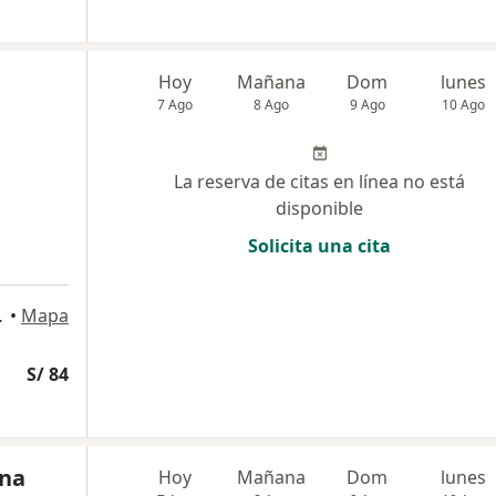
Hoy
Mañana
Dom
lunes
7 Ago
8 Ago
9 Ago
10 Ago
La reserva de citas en línea no está
disponible
Solicita una cita
Miraflores
•
Mapa
S/ 84
una
Hoy
Mañana
Dom
lunes