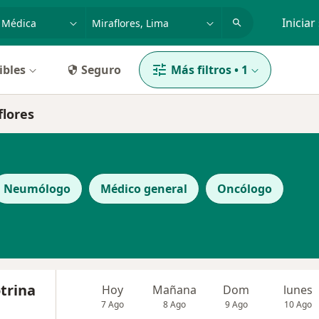
dad, enfermedad o nombre
p. ej. Lima
Iniciar
ibles
Seguro
Más filtros
•
1
flores
Neumólogo
Médico general
Oncólogo
otrina
Hoy
Mañana
Dom
lunes
7 Ago
8 Ago
9 Ago
10 Ago