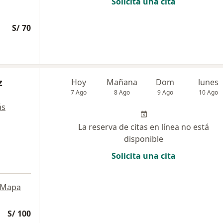
Solicita una cita
S/ 70
z
Hoy
Mañana
Dom
lunes
7 Ago
8 Ago
9 Ago
10 Ago
ás
La reserva de citas en línea no está
disponible
Solicita una cita
Mapa
S/ 100