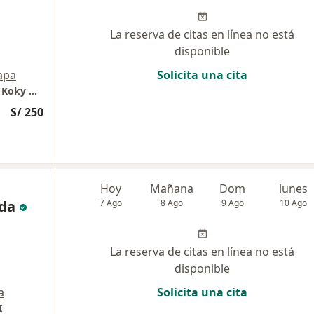
La reserva de citas en línea no está
disponible
apa
Solicita una cita
Torre de consultorios Anglo Americana - Dr. Koky Olivas - Neumólogo - Apnea de sueño
S/ 250
Hoy
Mañana
Dom
lunes
da
7 Ago
8 Ago
9 Ago
10 Ago
La reserva de citas en línea no está
disponible
a
Solicita una cita
I