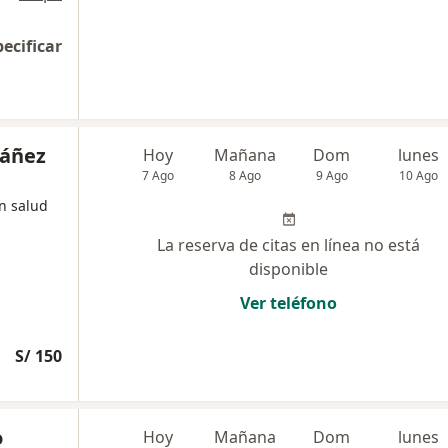
pecificar
váñez
Hoy
Mañana
Dom
lunes
7 Ago
8 Ago
9 Ago
10 Ago
en salud
La reserva de citas en línea no está
disponible
Ver teléfono
S/ 150
o
Hoy
Mañana
Dom
lunes