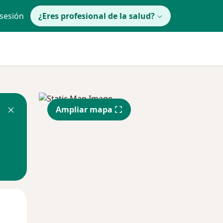
 sesión
¿Eres profesional de la salud?
Ampliar mapa
Mar
Mié
Jue
11 Ago
12 Ago
13 Ago