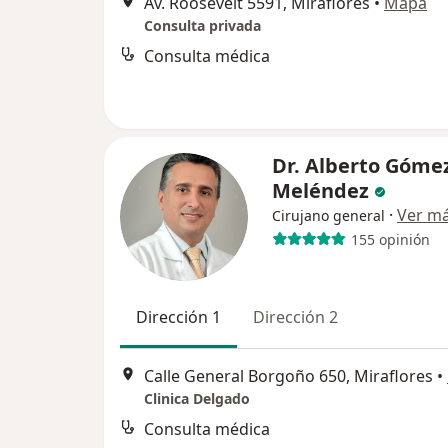
Av. Roosevelt 5591, Miraflores
•
Mapa
Consulta privada
Consulta médica
Dr. Alberto Góme
Meléndez
·
Ver m
Cirujano general
155 opinión
Dirección 1
Dirección 2
Calle General Borgoño 650, Miraflores
•
Clinica Delgado
Consulta médica