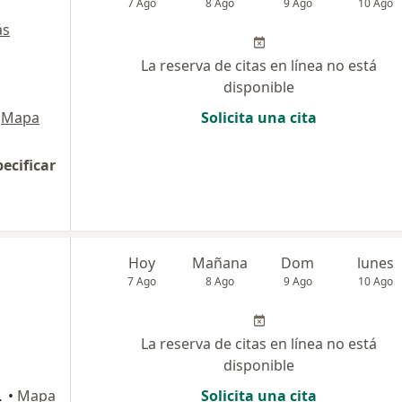
7 Ago
8 Ago
9 Ago
10 Ago
ás
La reserva de citas en línea no está
disponible
Mapa
Solicita una cita
pecificar
Hoy
Mañana
Dom
lunes
7 Ago
8 Ago
9 Ago
10 Ago
La reserva de citas en línea no está
disponible
Miraflores
•
Mapa
Solicita una cita