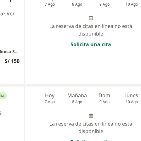
7 Ago
8 Ago
9 Ago
10 Ago
·
Ver
go
La reserva de citas en línea no está
disponible
Solicita una cita
Dr. Jorge Chuquillanqui Cirugía Digestiva - Clínica Santa María
S/ 150
Hoy
Mañana
Dom
lunes
ia
7 Ago
8 Ago
9 Ago
10 Ago
s
La reserva de citas en línea no está
disponible