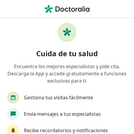
Men
Cirujano General • Los Olivos, Lima
Filtros
Seguro
Mapa
Cirujanos generales en Los Olivos
Cuida de tu salud
Encuentra los mejores especialistas y pide cita.
Descarga la App y accede gratuitamente a funciones
exclusivas para ti:
Gestiona tus visitas fácilmente
Dr. Jonathan Llontop Iturrarán
Envía mensajes a tus especialistas
·
Ver más
Cirujano general
24 opinión
Recibe recordatorios y notificaciones