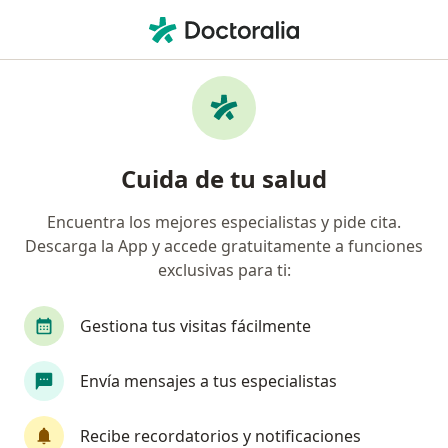
Men
Cirujano General • Surquillo, Lima
Filtros
Seguro
Mapa
Cirujanos generales en Surquillo
Cuida de tu salud
Encuentra los mejores especialistas y pide cita.
Descarga la App y accede gratuitamente a funciones
exclusivas para ti:
Gestiona tus visitas fácilmente
Dr. Jorge Chuquillanqui Llimpe
Envía mensajes a tus especialistas
·
Ver más
Cirujano general, Oncólogo
28 opinión
Recibe recordatorios y notificaciones