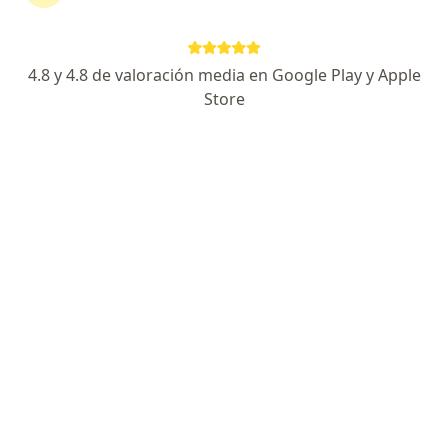
Calle Las Aguilas 360, Surquillo
•
Mapa
Dr. Jorge Chuquillanqui Cirugía Digestiva - Clínica Santa María
Consulta médica
S/ 150
4.8 y 4.8 de valoración media en Google Play y Apple
Este especialista no ofrece reserva de cita en línea en esta dirección.
Store
Solicita una cita
Dr. Alberto Gómez Meléndez
·
Ver más
Cirujano general
155 opinión