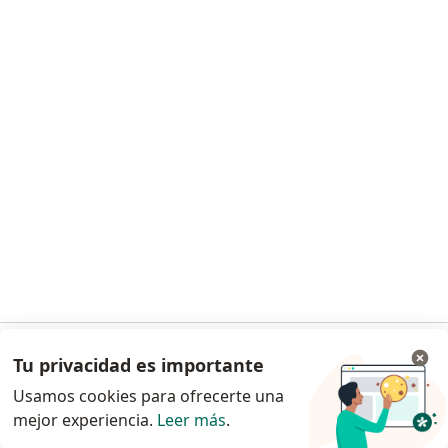
Jose Armando Torres Solis
·
Ver más
Cirujano general
Avenida Joseph Thompson, 140, San Borja
•
Mapa
Clinica Vesalio
Este especialista no ofrece reserva de cita en línea en esta dirección.
Solicita una cita
Tu privacidad es importante
Ir a la app
Usamos cookies para ofrecerte una
mejor experiencia.
Leer más
.
Continuar en el navegador
Dr. Victor Eduardo Ramos Ramos