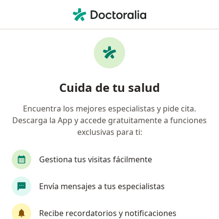
Men
Tumores • San Borja, Lima
Filtros
• 1
Seguro
Mapa
Especialistas en Tumores en San Borja
Cuida de tu salud
Encuentra los mejores especialistas y pide cita.
¿Qué especialidad estás buscando?
Descarga la App y accede gratuitamente a funciones
Cirujano general
Oncólogo
Ginecólogo
exclusivas para ti:
Gestiona tus visitas fácilmente
Envía mensajes a tus especialistas
Recibe recordatorios y notificaciones