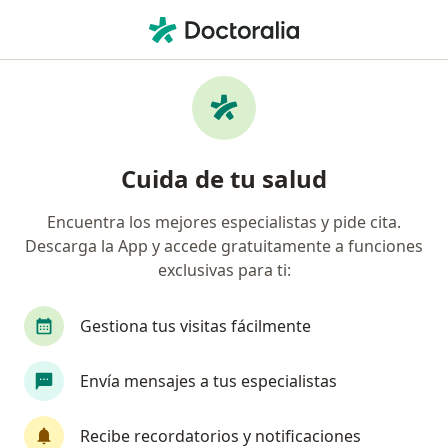
Men
Cirujano General • San Borja, Lima
Filtros
Seguro:
Bupa
Map
Cirujanos generales recomendados de Bupa
Cuida de tu salud
en San Borja
Encuentra los mejores especialistas y pide cita.
Descarga la App y accede gratuitamente a funciones
exclusivas para ti:
Gestiona tus visitas fácilmente
Envía mensajes a tus especialistas
Dr. Juan Carlos Marcos Enriquez
·
Ver más
Cirujano general
Recibe recordatorios y notificaciones
13 opinión