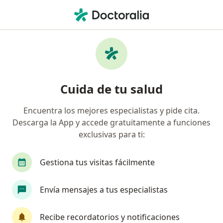
Men
Cirujano General • San Borja, Lima
Filtros
Seguro:
Chubb seguros
Cirujanos generales recomendados de
Cuida de tu salud
Chubb seguros en San Borja
Encuentra los mejores especialistas y pide cita.
Descarga la App y accede gratuitamente a funciones
exclusivas para ti:
Gestiona tus visitas fácilmente
Envía mensajes a tus especialistas
Dr. Juan Carlos Marcos Enriquez
·
Ver más
Cirujano general
Recibe recordatorios y notificaciones
13 opinión