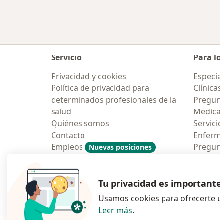
Servicio
Para l
Privacidad y cookies
Especia
Política de privacidad para
Clínica
determinados profesionales de la
Pregun
salud
Medic
Quiénes somos
Servici
Contacto
Enfer
Empleos
Pregun
Nuevas posiciones
Condiciones Generales de
Aplicac
Contratación
Tu privacidad es important
Usamos cookies para ofrecerte u
Leer más
.
se abre en una n
se abre 
s
Polska
,
Türkiye
,
España
,