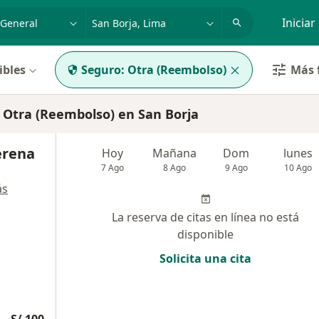
dad, enfermedad o nombre
p. ej. Lima
Iniciar
ibles
Seguro:
Otra (Reembolso)
Más f
 Otra (Reembolso) en San Borja
lerena
Hoy
Mañana
Dom
lunes
7 Ago
8 Ago
9 Ago
10 Ago
ás
La reserva de citas en línea no está
disponible
Solicita una cita