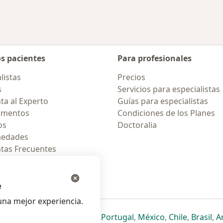
os pacientes
Para profesionales
listas
Precios
s
Servicios para especialistas
ta al Experto
Guías para especialistas
amentos
Condiciones de los Planes
os
Doctoralia
medades
tas Frecuentes
ión para celular
e
na mejor experiencia.
ueva pestaña
en una nueva pestaña
e abre en una nueva pestaña
se abre en una nueva pestaña
se abre en una nueva pestaña
se abre en una nueva pestaña
se abre en una nueva p
se abre en una
se abre e
se
Italia
,
Deutschland
,
Česko
,
Portugal
,
México
,
Chile
,
Brasil
,
A