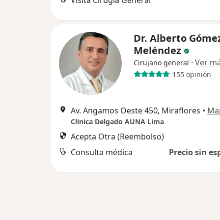
Visita Cirugía General
Dr. Alberto Góme
Meléndez
·
Ver m
Cirujano general
155 opinión
Av. Angamos Oeste 450, Miraflores
•
Ma
Clinica Delgado AUNA Lima
Acepta Otra (Reembolso)
Consulta médica
Precio sin es