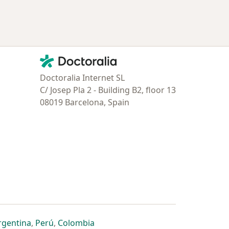
Contacto
Doctoralia - Página de inicio
Doctoralia Internet SL
C/ Josep Pla 2 - Building B2, floor 13
08019 Barcelona, Spain
estaña
 nueva pestaña
n una nueva pestaña
 abre en una nueva pestaña
se abre en una nueva pestaña
se abre en una nueva pestaña
se abre en una nueva pestaña
rgentina
,
Perú
,
Colombia