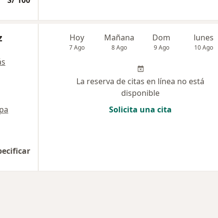
S/ 100
z
Hoy
Mañana
Dom
lunes
7 Ago
8 Ago
9 Ago
10 Ago
ás
La reserva de citas en línea no está
disponible
pa
Solicita una cita
pecificar