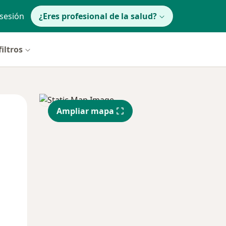
 sesión
¿Eres profesional de la salud?
iltros
Mar
Mié
Jue
Ampliar mapa
11 Ago
12 Ago
13 Ago