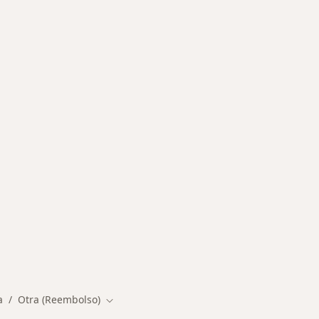
des más tratadas
a
Otra (Reembolso)
iudad
Cambiar de ciudad