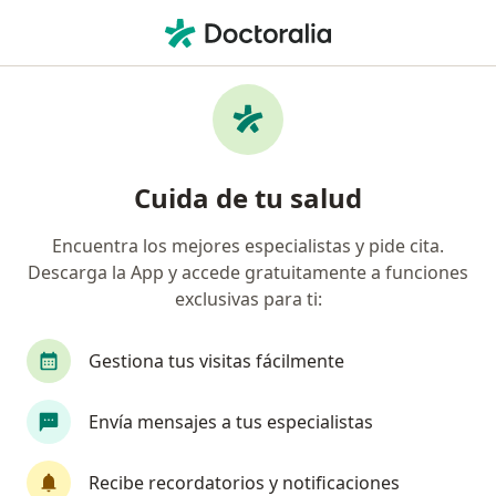
Men
Cirujano General • San Borja, Lima
Filtros
Seguro:
FEBAN
Ma
Cirujanos generales recomendados de
Cuida de tu salud
FEBAN en San Borja
Encuentra los mejores especialistas y pide cita.
Descarga la App y accede gratuitamente a funciones
exclusivas para ti:
Gestiona tus visitas fácilmente
Envía mensajes a tus especialistas
Dr. Juan Carlos Marcos Enriquez
·
Ver más
Cirujano general
Recibe recordatorios y notificaciones
13 opinión