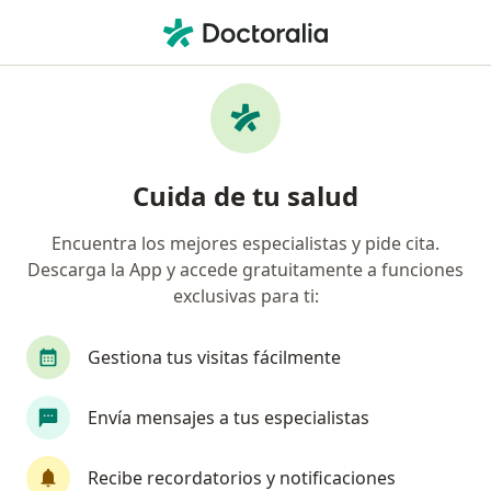
Men
Cirujano General • San Isidro, Lima
Filtros
Seguro
Mapa
Cirujanos generales en San Isidro
Cuida de tu salud
Encuentra los mejores especialistas y pide cita.
Descarga la App y accede gratuitamente a funciones
exclusivas para ti:
Gestiona tus visitas fácilmente
Dr. Hector Ricardo Shibao Miyasato
Envía mensajes a tus especialistas
·
Ver más
Cirujano general
211 opinión
Recibe recordatorios y notificaciones