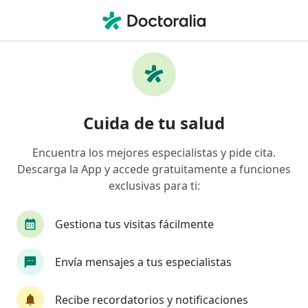
Men
Hernia Umbilical • San Borja, Lima
Filtros
• 1
Seguro
Mapa
Especialistas en Hernia umbilical en San
Cuida de tu salud
Borja
Encuentra los mejores especialistas y pide cita.
Descarga la App y accede gratuitamente a funciones
¿Qué especialidad estás buscando?
exclusivas para ti:
Cirujano general
Oncólogo
Cirujano plást
Gestiona tus visitas fácilmente
Envía mensajes a tus especialistas
Recibe recordatorios y notificaciones