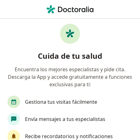
Men
Cirujano General • San Borja, Lima
Filtros
Seguro:
Mapfre
Ma
Cirujanos generales recomendados de
Cuida de tu salud
Mapfre en San Borja
Encuentra los mejores especialistas y pide cita.
Descarga la App y accede gratuitamente a funciones
exclusivas para ti:
Gestiona tus visitas fácilmente
Envía mensajes a tus especialistas
Dr. Alberto Gómez Meléndez
·
Ver más
Cirujano general
Recibe recordatorios y notificaciones
155 opinión