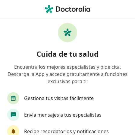
Men
Cirujano General • Pueblo Libre, Lima
Filtros
Seguro
Mapa
Cirujanos generales en Pueblo Libre
Cuida de tu salud
Encuentra los mejores especialistas y pide cita.
Descarga la App y accede gratuitamente a funciones
exclusivas para ti:
Gestiona tus visitas fácilmente
Dr. Jonathan Llontop Iturrarán
Envía mensajes a tus especialistas
·
Ver más
Cirujano general
24 opinión
Recibe recordatorios y notificaciones