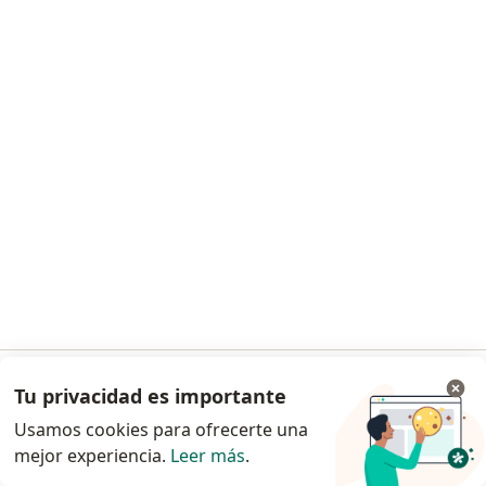
Dra. Bertha Manuelo
Cirujano general, Médico general
Jirón José Mariano Arce 117, 2do Piso - Pueblo Libre, Pueblo Libre
•
Mapa
Consulta Médica
Visita Cirugía General
Precio sin especificar
Este especialista no ofrece reserva de cita en línea en esta dirección.
Solicita una cita
Tu privacidad es importante
Ir a la app
Usamos cookies para ofrecerte una
mejor experiencia.
Leer más
.
Continuar en el navegador