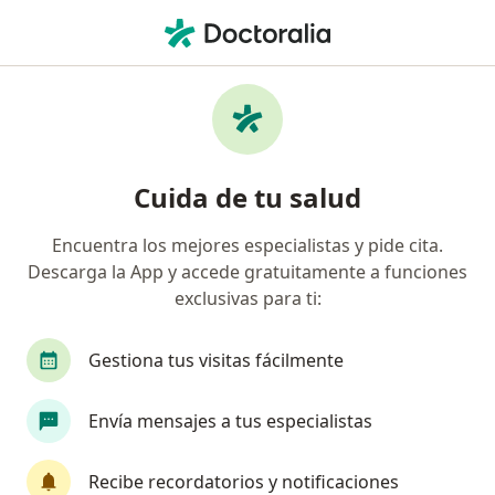
Men
Cirujano General • Barrios Altos, Lima
Filtros
Seguro
Mapa
Cirujanos generales en Barrios Altos
Cuida de tu salud
Encuentra los mejores especialistas y pide cita.
Descarga la App y accede gratuitamente a funciones
exclusivas para ti:
Gestiona tus visitas fácilmente
Dr. Hector Ricardo Shibao Miyasato
Envía mensajes a tus especialistas
·
Ver más
Cirujano general
211 opinión
Recibe recordatorios y notificaciones