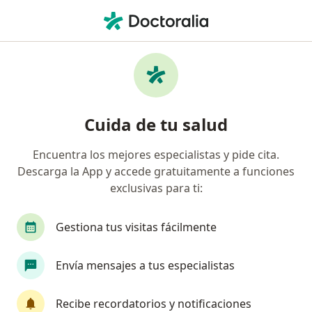
Men
Cáncer De Estómago • San Borja, Lima
Filtros
• 1
Seguro
Mapa
Especialistas en Cáncer de estómago en San
Cuida de tu salud
Borja
Encuentra los mejores especialistas y pide cita.
Descarga la App y accede gratuitamente a funciones
¿Qué especialidad estás buscando?
exclusivas para ti:
Oncólogo
Cirujano general
Ginecólogo
Gestiona tus visitas fácilmente
Envía mensajes a tus especialistas
Recibe recordatorios y notificaciones