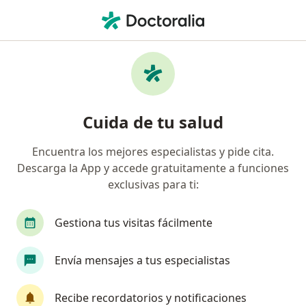
Men
Cirujano General • Urb Santo Tomas, San Borja, Lima
Filtros
Seguro
Mapa
Cirujanos generales en Urb Santo Tomas,
Cuida de tu salud
San Borja
Encuentra los mejores especialistas y pide cita.
Descarga la App y accede gratuitamente a funciones
exclusivas para ti:
Gestiona tus visitas fácilmente
Envía mensajes a tus especialistas
Dr. Hector Ricardo Shibao Miyasato
·
Ver más
Cirujano general
Recibe recordatorios y notificaciones
211 opinión