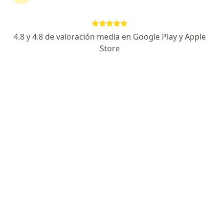
Dirección 1
Dirección 2
Online
4.8 y 4.8 de valoración media en Google Play y Apple
Avenida República de Panamá 3609, San Isidro
•
Mapa
Store
CIRUGIA DIGESTIVA SEDE SAN ISIDRO
Primera visita Cirugía General
S/ 350
Este especialista no ofrece reserva de cita en línea en esta dirección.
Solicita una cita
Dr. Alexander Alonso Lázaro Chumbe