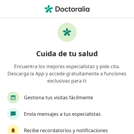
Men
Pancreatitis • San Isidro, Lima
Filtros
• 1
Seguro
Mapa
Especialistas en Pancreatitis en San Isidro
Cuida de tu salud
Encuentra los mejores especialistas y pide cita.
¿Qué especialidad estás buscando?
Descarga la App y accede gratuitamente a funciones
Cirujano general
Ginecólogo
Médico gene
exclusivas para ti:
Gestiona tus visitas fácilmente
Envía mensajes a tus especialistas
Recibe recordatorios y notificaciones