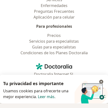
Enfermedades
Preguntas Frecuentes
Aplicación para celular
Para profesionales
Precios
Servicios para especialistas
Guías para especialistas
Condiciones de los Planes Doctoralia
Contacto
Doctoralia - Página de inicio
Doctoralia Internet SL
C/ Josep Pla 2 - Building B2, floor 13
Tu privacidad es importante
08019 Barcelona, Spain
Usamos cookies para ofrecerte una
mejor experiencia.
Leer más
.
se abre en una nueva pestaña
se abre en una nueva pestaña
se abre en una nueva pestaña
se abre en una nueva pes
se abre en 
se a
Polska
,
Türkiye
,
España
,
Italia
,
Deutschland
,
Česko
,