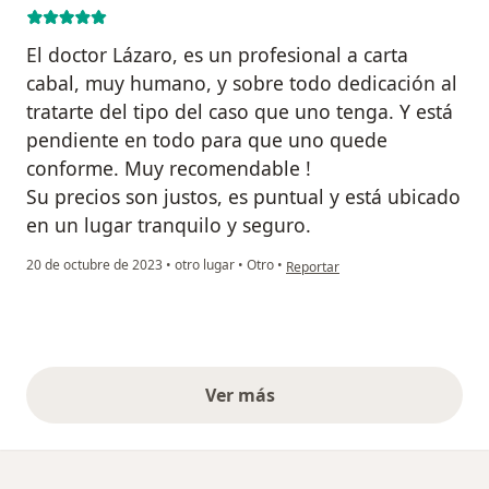
El doctor Lázaro, es un profesional a carta
cabal, muy humano, y sobre todo dedicación al
tratarte del tipo del caso que uno tenga. Y está
pendiente en todo para que uno quede
conforme. Muy recomendable !
Su precios son justos, es puntual y está ubicado
en un lugar tranquilo y seguro.
en opinión del usuario Zoila Rios
20 de octubre de 2023
•
otro lugar
•
Otro
•
Reportar
Ver más
opiniones anteriores