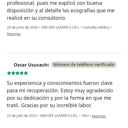
profesional, pues me explicó con buena
disposición y al detalle las ecografías que me
realicé en su consultorio.
28 de junio de 2026
•
ONCOFE LAZARO E.I.R.L.
•
Consulta médica
•
en opinión del usuario Elena B.
Reportar
Oscar Usucachi
Número de teléfono verificado
O
Su experiencia y conocimientos fueron clave
para mi recuperación. Estoy muy agradecido
por su dedicación y por la forma en que me
trató. Gracias por su increíble labor.
en opinión del usuario
22 de julio de 2025
•
ONCOFE LAZARO E.I.R.L.
•
Otro
•
Reportar