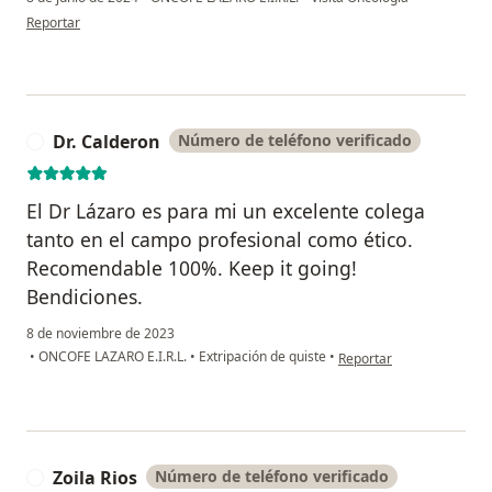
en opinión del usuario Marcos
Reportar
Dr. Calderon
Número de teléfono verificado
D
El Dr Lázaro es para mi un excelente colega
tanto en el campo profesional como ético.
Recomendable 100%. Keep it going!
Bendiciones.
8 de noviembre de 2023
en opinión del usuario Dr
•
ONCOFE LAZARO E.I.R.L.
•
Extripación de quiste
•
Reportar
Zoila Rios
Número de teléfono verificado
Z