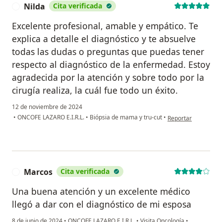
Nilda
Cita verificada
N
Excelente profesional, amable y empático. Te
explica a detalle el diagnóstico y te absuelve
todas las dudas o preguntas que puedas tener
respecto al diagnóstico de la enfermedad. Estoy
agradecida por la atención y sobre todo por la
cirugía realiza, la cuál fue todo un éxito.
12 de noviembre de 2024
en opinión del usuar
•
ONCOFE LAZARO E.I.R.L.
•
Biópsia de mama y tru-cut
•
Reportar
Marcos
Cita verificada
M
Una buena atención y un excelente médico
llegó a dar con el diagnóstico de mi esposa
8 de junio de 2024
•
ONCOFE LAZARO E.I.R.L.
•
Visita Oncología
•