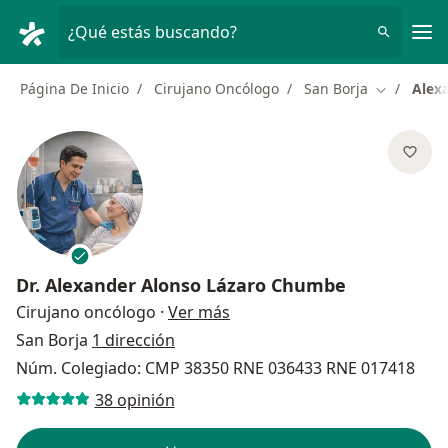
Men
¿Qué estás buscando?
Página De Inicio
Cirujano Oncólogo
San Borja
Alex
Cambiar d
Dr.
Alexander Alonso Lázaro Chumbe
sobre las especializaciones
Cirujano oncólogo
·
Ver más
San Borja
1 dirección
Núm. Colegiado: CMP 38350 RNE 036433 RNE 017418
38 opinión