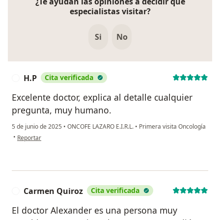
¿Te ayudan las opiniones a decidir qué
especialistas visitar?
Si
No
H.P
Cita verificada
H
Excelente doctor, explica al detalle cualquier
pregunta, muy humano.
5 de junio de 2025
•
ONCOFE LAZARO E.I.R.L.
•
Primera visita Oncología
en opinión del usuario H.P
•
Reportar
Carmen Quiroz
Cita verificada
C
El doctor Alexander es una persona muy