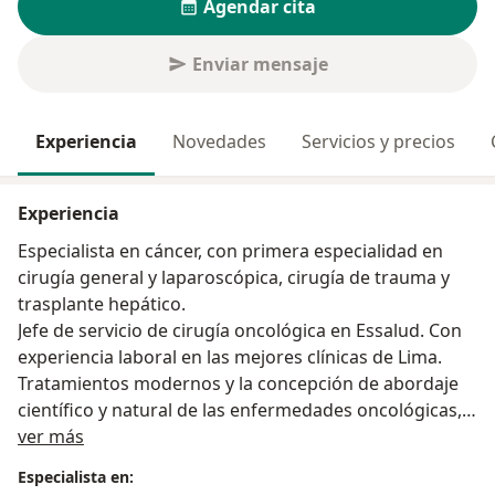
Agendar cita
Enviar mensaje
Experiencia
Novedades
Servicios y precios
Experiencia
Especialista en cáncer, con primera especialidad en
cirugía general y laparoscópica, cirugía de trauma y
trasplante hepático.
Jefe de servicio de cirugía oncológica en Essalud. Con
experiencia laboral en las mejores clínicas de Lima.
Tratamientos modernos y la concepción de abordaje
científico y natural de las enfermedades oncológicas,
Acerca de mí
óptica multidisciplinaria.
ver más
Tenemos por ejemplo ablación tumoral por
Especialista en:
microondas, siendo el primero en Essalud a nivel