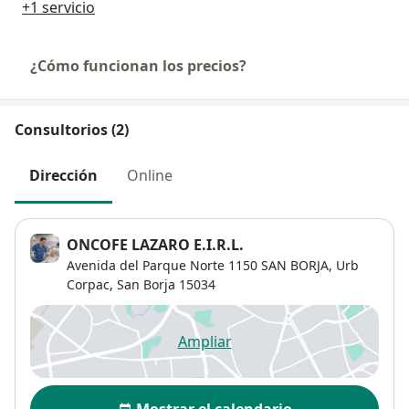
+1 servicio
¿Cómo funcionan los precios?
Consultorios (2)
Dirección
Online
ONCOFE LAZARO E.I.R.L.
Avenida del Parque Norte 1150 SAN BORJA,
Urb
Corpac
,
San Borja
15034
Ampliar
se abre en una nueva pestañ
Disponibilidad