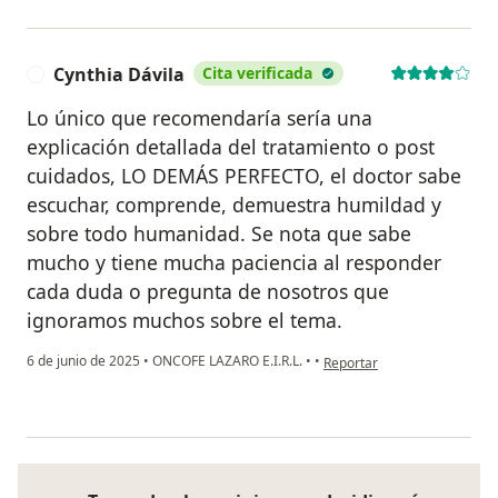
Cynthia Dávila
Cita verificada
C
Lo único que recomendaría sería una
explicación detallada del tratamiento o post
cuidados, LO DEMÁS PERFECTO, el doctor sabe
escuchar, comprende, demuestra humildad y
sobre todo humanidad. Se nota que sabe
mucho y tiene mucha paciencia al responder
cada duda o pregunta de nosotros que
ignoramos muchos sobre el tema.
en opinión del usuario Cynth
6 de junio de 2025
•
ONCOFE LAZARO E.I.R.L.
•
•
Reportar