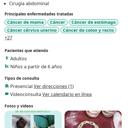
Cirugía abdominal
nacional en realizar una ablación de tumor de hígado
con microondas junto a una extirpación de cáncer de
Principales enfermedades tratadas
colon en el mismo paciente.
Cáncer de mama
Cáncer
Cáncer de estómago
Contamos con Láser CO2 y Termocoagulación para
Cáncer cérvico uterino
Cáncer de colon y recto
lesiones pre-cancerosas de cuello uterino, más
a11y_sr_more_diseases
+27
moderno que la crioterapia clásica.
Hacemos uso de la medicina integrativa es decir uso
Pacientes que atiendo
de sustancias como vitaminas o minerales para
Adultos
fortalecer la inmunidad del paciente previo a una
Niños a partir de 6 años
quimioterapia o cirugía o prevención de
enfermedades como la diabetes.
Tipos de consulta
Presencial
Ver direcciones (1)
Videoconsulta
Ver calendario en línea
Fotos y videos