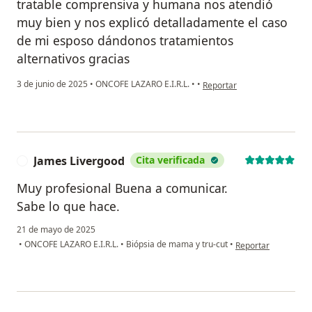
tratable comprensiva y humana nos atendió
muy bien y nos explicó detalladamente el caso
de mi esposo dándonos tratamientos
alternativos gracias
en opinión del usuario Car
3 de junio de 2025
•
ONCOFE LAZARO E.I.R.L.
•
•
Reportar
James Livergood
Cita verificada
J
Muy profesional Buena a comunicar.
Sabe lo que hace.
21 de mayo de 2025
en opinión del usua
•
ONCOFE LAZARO E.I.R.L.
•
Biópsia de mama y tru-cut
•
Reportar