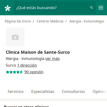
Men
¿Qué estás buscando?
Página De Inicio
Centros Médicos
Alergia - Inmunología
Clinica Maison de Sante-Surco
Alergia - inmunología
ver más
Surco
1 dirección
90 opinión
Servicios
Especialistas
Consultorios
Opinio
Buscar en otras clínicas