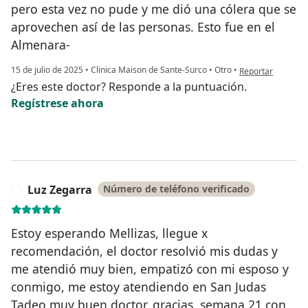
pero esta vez no pude y me dió una cólera que se
aprovechen así de las personas. Esto fue en el
Almenara-
en opinión del us
15 de julio de 2025
•
Clinica Maison de Sante-Surco
•
Otro
•
Reportar
¿Eres este doctor? Responde a la puntuación.
Regístrese ahora
Luz Zegarra
Número de teléfono verificado
L
Estoy esperando Mellizas, llegue x
recomendación, el doctor resolvió mis dudas y
me atendió muy bien, empatizó con mi esposo y
conmigo, me estoy atendiendo en San Judas
Tadeo muy buen doctor, gracias, semana 21 con