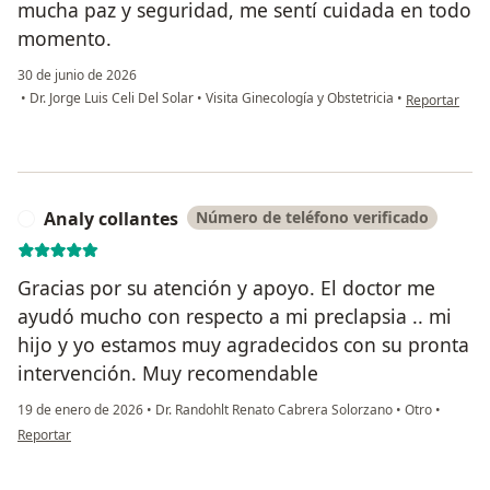
mucha paz y seguridad, me sentí cuidada en todo
momento.
30 de junio de 2026
en opinión de
•
Dr. Jorge Luis Celi Del Solar
•
Visita Ginecología y Obstetricia
•
Reportar
Analy collantes
Número de teléfono verificado
A
Gracias por su atención y apoyo. El doctor me
ayudó mucho con respecto a mi preclapsia .. mi
hijo y yo estamos muy agradecidos con su pronta
intervención. Muy recomendable
19 de enero de 2026
•
Dr. Randohlt Renato Cabrera Solorzano
•
Otro
•
en opinión del usuario Analy collantes
Reportar