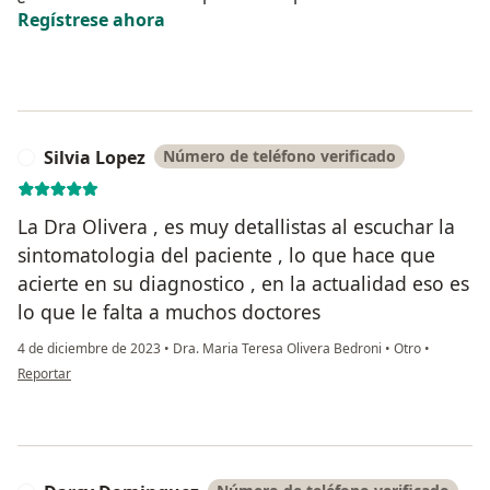
Regístrese ahora
Silvia Lopez
Número de teléfono verificado
S
La Dra Olivera , es muy detallistas al escuchar la
sintomatologia del paciente , lo que hace que
acierte en su diagnostico , en la actualidad eso es
lo que le falta a muchos doctores
4 de diciembre de 2023
•
Dra. Maria Teresa Olivera Bedroni
•
Otro
•
en opinión del usuario Silvia Lopez
Reportar