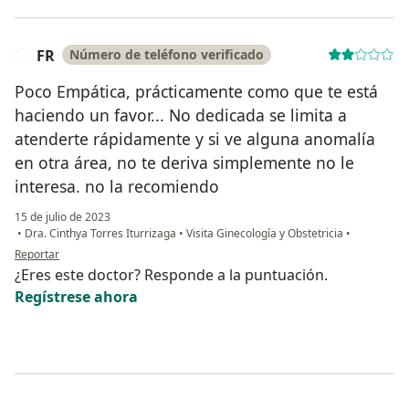
FR
Número de teléfono verificado
F
Poco Empática, prácticamente como que te está
haciendo un favor... No dedicada se limita a
atenderte rápidamente y si ve alguna anomalía
en otra área, no te deriva simplemente no le
interesa. no la recomiendo
15 de julio de 2023
•
Dra. Cinthya Torres Iturrizaga
•
Visita Ginecología y Obstetricia
•
en opinión del usuario FR
Reportar
¿Eres este doctor? Responde a la puntuación.
Regístrese ahora