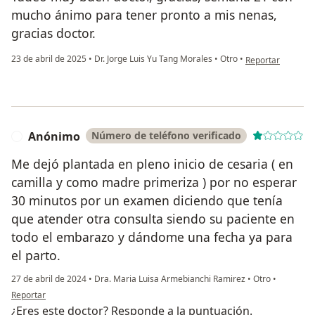
mucho ánimo para tener pronto a mis nenas,
gracias doctor.
en opinión del us
23 de abril de 2025
•
Dr. Jorge Luis Yu Tang Morales
•
Otro
•
Reportar
Anónimo
Número de teléfono verificado
A
Me dejó plantada en pleno inicio de cesaria ( en
camilla y como madre primeriza ) por no esperar
30 minutos por un examen diciendo que tenía
que atender otra consulta siendo su paciente en
todo el embarazo y dándome una fecha ya para
el parto.
27 de abril de 2024
•
Dra. Maria Luisa Armebianchi Ramirez
•
Otro
•
en opinión del usuario Anónimo
Reportar
¿Eres este doctor? Responde a la puntuación.