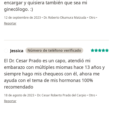
encargar y quisiera también que sea mi
ginecólogo. :)
12 de septiembre de 2023
•
Dr. Roberto Okumura Matzuda
•
Otro
•
en opinión del usuario Evelyn
Reportar
Jessica
Número de teléfono verificado
J
El Dr. Cesar Prado es un capo, atendió mi
embarazo con múltiples miomas hace 13 años y
siempre hago mis chequeos con él, ahora me
ayuda con el tema de mis hormonas 100%
recomendado
18 de agosto de 2023
•
Dr. Cesar Roberto Prado del Carpio
•
Otro
•
en opinión del usuario Jessica
Reportar