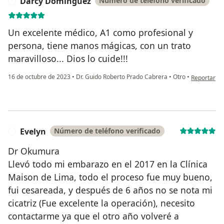
Darcy Dominguez
Número de teléfono verificado
D
Un excelente médico, A1 como profesional y
persona, tiene manos mágicas, con un trato
maravilloso... Dios lo cuide!!!
en opinión 
16 de octubre de 2023
•
Dr. Guido Roberto Prado Cabrera
•
Otro
•
Reportar
Evelyn
Número de teléfono verificado
E
Dr Okumura
Llevó todo mi embarazo en el 2017 en la Clínica
Maison de Lima, todo el proceso fue muy bueno,
fui cesareada, y después de 6 años no se nota mi
cicatriz (Fue excelente la operación), necesito
contactarme ya que el otro año volveré a