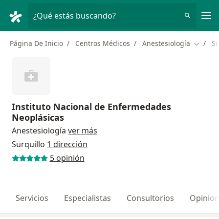
Men
¿Qué estás buscando?
Página De Inicio
Centros Médicos
Anestesiología
Su
Cambiar
Instituto Nacional de Enfermedades
Neoplásicas
Anestesiología
ver más
Surquillo
1 dirección
5 opinión
Servicios
Especialistas
Consultorios
Opinio