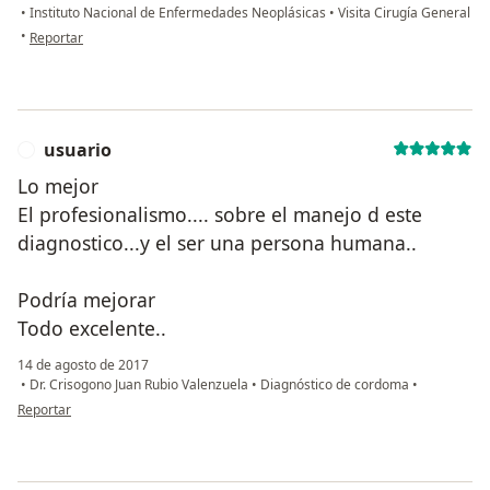
•
Instituto Nacional de Enfermedades Neoplásicas
•
Visita Cirugía General
en opinión del usuario ANA RAMIREZ
•
Reportar
usuario
U
Lo mejor
El profesionalismo.... sobre el manejo d este
diagnostico...y el ser una persona humana..
Podría mejorar
Todo excelente..
14 de agosto de 2017
•
Dr. Crisogono Juan Rubio Valenzuela
•
Diagnóstico de cordoma
•
en opinión del usuario usuario
Reportar