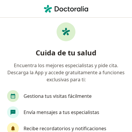
Men
Pancreatitis • Magdalena del Mar, Lima
Filtros
• 1
Seguro
Mapa
Especialistas en Pancreatitis en Magdalena
Cuida de tu salud
del Mar
Encuentra los mejores especialistas y pide cita.
Descarga la App y accede gratuitamente a funciones
¿Qué especialidad estás buscando?
exclusivas para ti:
Cirujano general
Médico general
Ginecól
Gestiona tus visitas fácilmente
Envía mensajes a tus especialistas
Recibe recordatorios y notificaciones