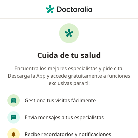
Men
Pancreatitis • Jesús María, Lima
Filtros
• 1
Seguro
Mapa
Especialistas en Pancreatitis en Jesús María
Cuida de tu salud
Encuentra los mejores especialistas y pide cita.
¿Qué especialidad estás buscando?
Descarga la App y accede gratuitamente a funciones
Cirujano general
Médico general
Ginecól
exclusivas para ti:
Gestiona tus visitas fácilmente
Envía mensajes a tus especialistas
Recibe recordatorios y notificaciones