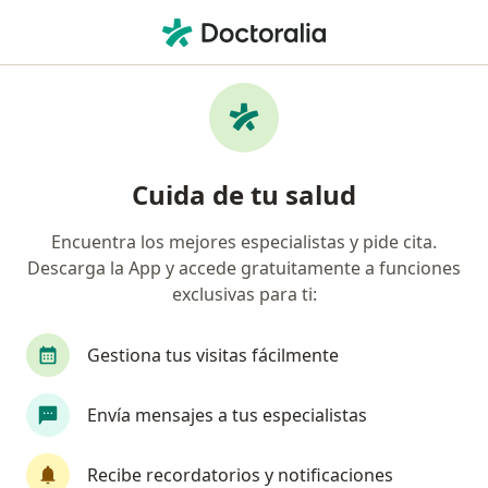
Men
¿Qué estás buscando?
Página De Inicio
Enfermedades
Pancreatitis
Pancreatitis - Información,
Cuida de tu salud
expertos y preguntas frecuentes
Encuentra los mejores especialistas y pide cita.
Descarga la App y accede gratuitamente a funciones
exclusivas para ti:
Información
Pregunta al Experto
Gestiona tus visitas fácilmente
Envía mensajes a tus especialistas
No descuides tu salud
Escoge la consulta online para empezar o continuar
Recibe recordatorios y notificaciones