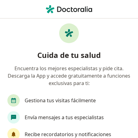
Men
Pancreatitis • Cercado de Lima, Lima
Filtros
• 1
Seguro
Mapa
Especialistas en Pancreatitis en Cercado de
Cuida de tu salud
Lima
Encuentra los mejores especialistas y pide cita.
Descarga la App y accede gratuitamente a funciones
¿Qué especialidad estás buscando?
exclusivas para ti:
Cirujano general
Médico general
Ginecól
Gestiona tus visitas fácilmente
Envía mensajes a tus especialistas
Recibe recordatorios y notificaciones