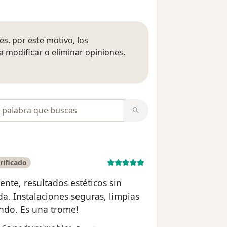
s, por este motivo, los
 modificar o eliminar opiniones.
 opiniones
opiniones
rificado
ente, resultados estéticos sin
a. Instalaciones seguras, limpias
ndo. Es una trome!
en opinión del usuario Susana Mares