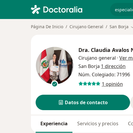
especiali
Página De Inicio
Cirujano General
San Borja
C
Dra.
Claudia Avalos
Cirujano general
·
Ver m
San Borja
1 dirección
Núm. Colegiado: 71996
1 opinión
Datos de contacto
Experiencia
Servicios y precios
Co