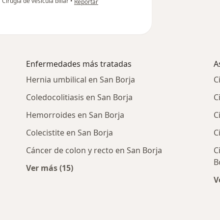
•
Cirugía de vesícula biliar
•
Reportar
Enfermedades más tratadas
A
Hernia umbilical en San Borja
C
Coledocolitiasis en San Borja
C
Hemorroides en San Borja
C
Colecistite en San Borja
C
Cáncer de colon y recto en San Borja
C
B
Ver más (15)
Más en esta categoría: Enfermedades más 
V