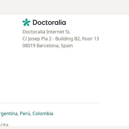
Contacto
Doctoralia - Página de inicio
Doctoralia Internet SL
C/ Josep Pla 2 - Building B2, floor 13
08019 Barcelona, Spain
estaña
 nueva pestaña
n una nueva pestaña
 abre en una nueva pestaña
se abre en una nueva pestaña
se abre en una nueva pestaña
se abre en una nueva pestaña
rgentina
,
Perú
,
Colombia
cita