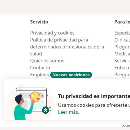
Servicio
Para l
Privacidad y cookies
Especia
Política de privacidad para
Clínica
determinados profesionales de la
Pregun
salud
Medic
Quiénes somos
Servici
Contacto
Enfer
Empleos
Pregun
Nuevas posiciones
Condiciones Generales de
Aplicac
Contratación
Tu privacidad es important
Usamos cookies para ofrecerte u
Leer más
.
se abre en una n
se abre 
s
Polska
,
Türkiye
,
España
,
www