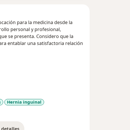
ocación para la medicina desde la
llo personal y profesional,
que se presenta. Considero que la
ara entablar una satisfactoria relación
e Cirugía Laparoscópica del Perú y en
versas pasantías en el extranjero.
s
Hernia inguinal
s
detalles