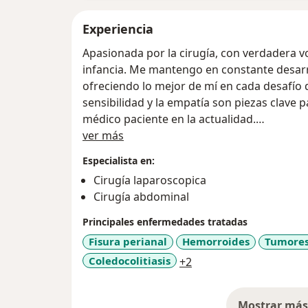
Experiencia
Apasionada por la cirugía, con verdadera v
infancia. Me mantengo en constante desarro
ofreciendo lo mejor de mí en cada desafío 
sensibilidad y la empatía son piezas clave p
médico paciente en la actualidad.
Acerca de mí
Cuento con formación en el mejor centro d
ver más
los mejores hospital del país, además de di
Especialista en:
UNMSM
Cirugía laparoscopica
Cirugía abdominal
Principales enfermedades tratadas
Fisura perianal
Hemorroides
Tumore
a11y_sr_more_disease
Coledocolitiasis
+2
Mostrar más 