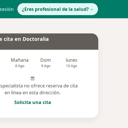
 sesión
¿Eres profesional de la salud?
 cita en Doctoralia
Mañana
Dom
lunes
Mar
Mié
8 Ago
9 Ago
10 Ago
11 Ago
12 Ag
especialista no ofrece reserva de cita
en línea en esta dirección.
Solicita una cita