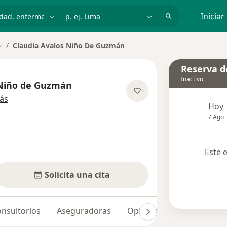
dad, enfermedad o nombre
p. ej. Lima
Iniciar
Claudia Avalos Niño De Guzmán
ambiar de ciudad
Reserva de
Inactivo
 Niño de Guzmán
sobre las especializaciones
ás
Hoy
7 Ago
Este 
Solicita una cita
nsultorios
Aseguradoras
Opiniones (1)