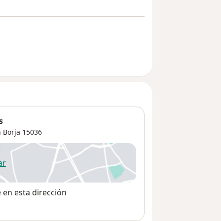
s
 Borja
15036
ar
 abre en una nueva pestaña
e en esta dirección