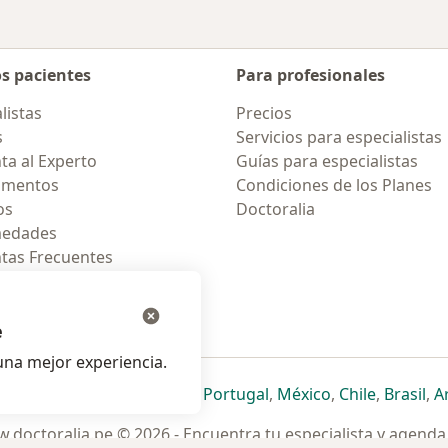
os pacientes
Para profesionales
listas
Precios
s
Servicios para especialistas
ta al Experto
Guías para especialistas
amentos
Condiciones de los Planes
os
Doctoralia
medades
tas Frecuentes
ión para celular
e
na mejor experiencia.
ueva pestaña
en una nueva pestaña
e abre en una nueva pestaña
se abre en una nueva pestaña
se abre en una nueva pestaña
se abre en una nueva pestaña
se abre en una nueva p
se abre en una
se abre e
se
Italia
,
Deutschland
,
Česko
,
Portugal
,
México
,
Chile
,
Brasil
,
A
.doctoralia.pe © 2026 - Encuentra tu especialista y agenda 