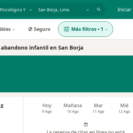
dad, enfermedad o nombre
p. ej. Lima
Iniciar
ibles
Seguro
Más filtros
•
1
y abandono infantil en San Borja
ez
Hoy
Mañana
Mar
Mié
9 Ago
10 Ago
11 Ago
12 Ago
La reserva de citas en línea no está