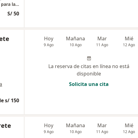
Psicodiagnóstico, Psicoterapia y Prevención para la conservación de la Salud Mental
S/ 50
ete
Hoy
Mañana
Mar
Mié
9 Ago
10 Ago
11 Ago
12 Ago
La reserva de citas en línea no está
disponible
a
Solicita una cita
e s/ 150
rete
Hoy
Mañana
Mar
Mié
9 Ago
10 Ago
11 Ago
12 Ago