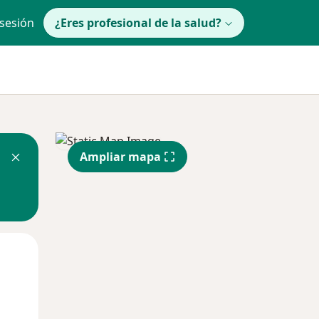
 sesión
¿Eres profesional de la salud?
Ampliar mapa
Jue
Vie
Sáb
13 Ago
14 Ago
15 Ago