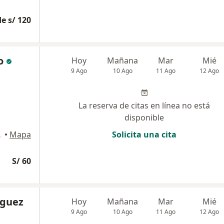
e s/ 120
o
Hoy
Mañana
Mar
Mié
9 Ago
10 Ago
11 Ago
12 Ago
La reserva de citas en línea no está
disponible
n Borja
•
Mapa
Solicita una cita
S/ 60
iguez
Hoy
Mañana
Mar
Mié
9 Ago
10 Ago
11 Ago
12 Ago