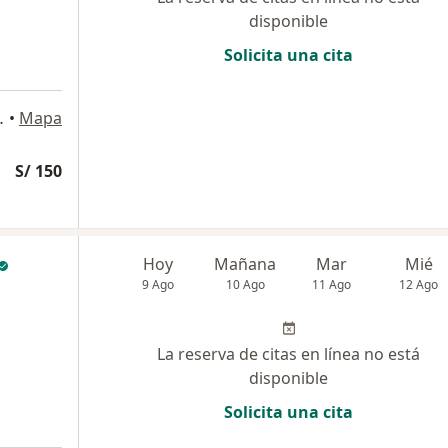
disponible
Solicita una cita
Perú, San Borja
•
Mapa
S/ 150
Hoy
Mañana
Mar
Mié
9 Ago
10 Ago
11 Ago
12 Ago
La reserva de citas en línea no está
disponible
Solicita una cita