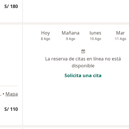
S/ 180
a
Hoy
Mañana
lunes
Mar
8 Ago
9 Ago
10 Ago
11 Ago
La reserva de citas en línea no está
disponible
Solicita una cita
526, Jesús María
•
Mapa
S/ 110