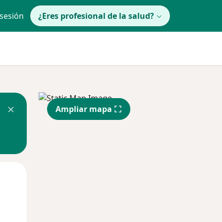
 sesión
¿Eres profesional de la salud?
Ampliar mapa
Mié
Jue
Vie
12 Ago
13 Ago
14 Ago