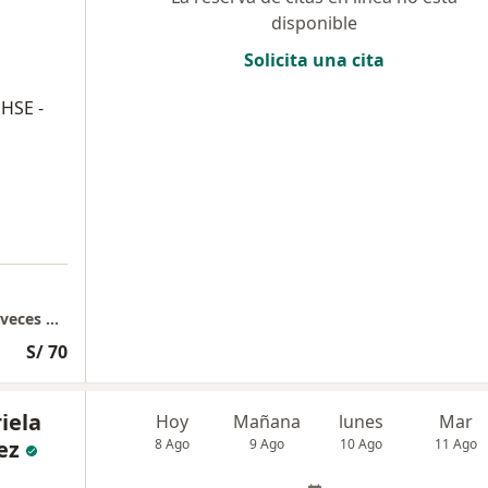
disponible
Solicita una cita
HSE -
GF LIMA - San Luis Videoconsulta y algunas veces Presencial
S/ 70
iela
Hoy
Mañana
lunes
Mar
ez
8 Ago
9 Ago
10 Ago
11 Ago