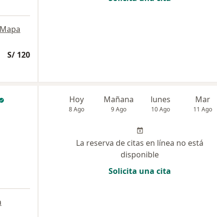
Mapa
S/ 120
Hoy
Mañana
lunes
Mar
8 Ago
9 Ago
10 Ago
11 Ago
La reserva de citas en línea no está
disponible
Solicita una cita
a