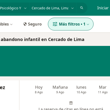
dad, enfermedad o nombre
p. ej. Lima
Iniciar
ibles
Seguro
Más filtros
•
1
y abandono infantil en Cercado de Lima
vez
Hoy
Mañana
lunes
Mar
8 Ago
9 Ago
10 Ago
11 Ago
La reserva de citas en línea no está