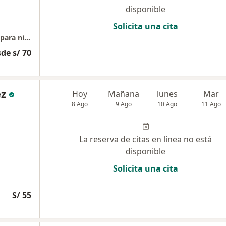
disponible
Solicita una cita
Consultorio Neuropsicológico y Psicológico para niños, adolescentes, jóvenes, adultos y adultos mayores
de s/ 70
ez
Hoy
Mañana
lunes
Mar
8 Ago
9 Ago
10 Ago
11 Ago
La reserva de citas en línea no está
disponible
Solicita una cita
S/ 55