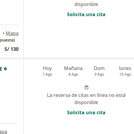
disponible
Solicita una cita
•
Mapa
puesta)
S/ 130
z
Hoy
Mañana
Dom
lunes
7 Ago
8 Ago
9 Ago
10 Ago
La reserva de citas en línea no está
disponible
Solicita una cita
apa