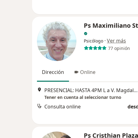
Ps Maximiliano S
·
Ver más
Psicólogo
77 opinión
Dirección
Online
PRESENCIAL: HASTA 4PM L a V. Magdalena del mar, Av Brasil 4064 (cualquier duda comuníquese con el psicólogo al, Lima
Tener en cuenta al seleccionar turno
Consulta online
desd
Ps Cristhian Plaz