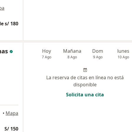
pa
e s/ 180
nas
Hoy
Mañana
Dom
lunes
7 Ago
8 Ago
9 Ago
10 Ago
La reserva de citas en línea no está
disponible
Solicita una cita
•
Mapa
S/ 150