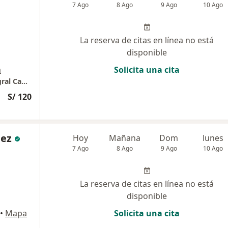
7 Ago
8 Ago
9 Ago
10 Ago
La reserva de citas en línea no está
disponible
a
Solicita una cita
CAPICI Centro de Atencion Psicologica Integral Capacitacion e Investigacion
S/ 120
uez
Hoy
Mañana
Dom
lunes
7 Ago
8 Ago
9 Ago
10 Ago
La reserva de citas en línea no está
disponible
•
Mapa
Solicita una cita