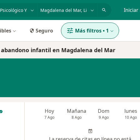
dad, enfermedad o nombre
p. ej. Lima
Iniciar
ibles
Seguro
Más filtros
•
1
 y abandono infantil en Magdalena del Mar
Hoy
Mañana
Dom
lunes
7 Ago
8 Ago
9 Ago
10 Ago
La reserva de citas en línea no está