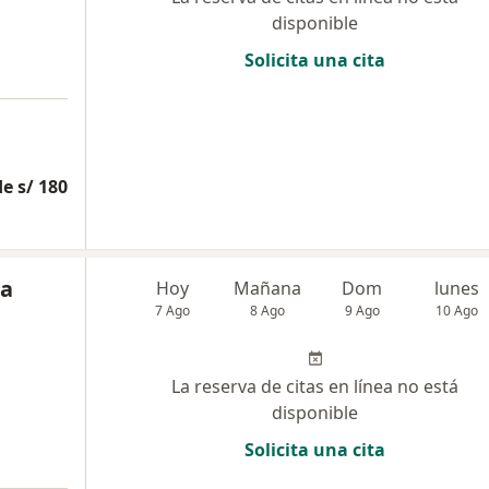
disponible
Solicita una cita
e s/ 180
ga
Hoy
Mañana
Dom
lunes
7 Ago
8 Ago
9 Ago
10 Ago
La reserva de citas en línea no está
disponible
Solicita una cita