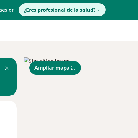
 sesión
¿Eres profesional de la salud?
Ampliar mapa
Mar
Mié
Jue
11 Ago
12 Ago
13 Ago