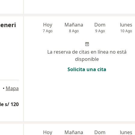
teneri
Hoy
Mañana
Dom
lunes
7 Ago
8 Ago
9 Ago
10 Ago
La reserva de citas en línea no está
disponible
Solicita una cita
•
Mapa
e s/ 120
a
Hoy
Mañana
Dom
lunes