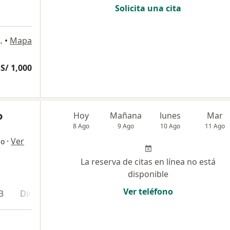
Solicita una cita
SAN BORJA, San Borja
•
Mapa
S/ 1,000
o
Hoy
Mañana
lunes
Mar
8 Ago
9 Ago
10 Ago
11 Ago
·
Ver
go
La reserva de citas en línea no está
disponible
Ver teléfono
3
Dirección 4
Online