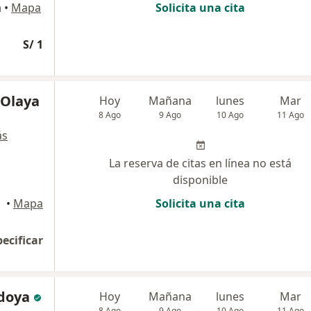
a
•
Mapa
Solicita una cita
S/ 1
 Olaya
Hoy
Mañana
lunes
Mar
8 Ago
9 Ago
10 Ago
11 Ago
ás
La reserva de citas en línea no está
disponible
•
Mapa
Solicita una cita
pecificar
doya
Hoy
Mañana
lunes
Mar
8 Ago
9 Ago
10 Ago
11 Ago