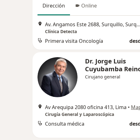
Dirección
Online
Av. Angamos Este 2688, Surquillo, Su
Clínica Detecta
Primera visita Oncología
desd
Dr. Jorge Luis
Cuyubamba Rein
Cirujano general
Av Arequipa 2080 oficina 413, Lima
•
Ma
Cirugía General y Laparoscópica
Consulta médica
desd