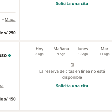
Solicita una cita
rquillo
•
Mapa
e s/ 250
Hoy
Mañana
lunes
Mar
oso
8 Ago
9 Ago
10 Ago
11 Ago
La reserva de citas en línea no está
disponible
pa
Solicita una cita
e s/ 150