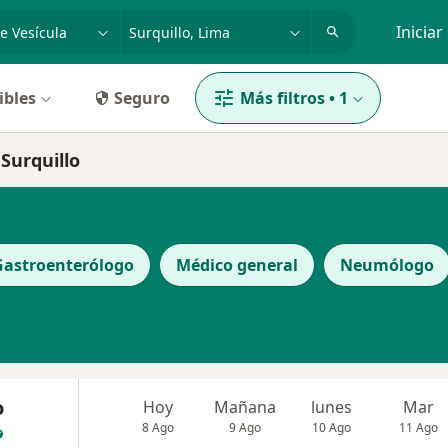
dad, enfermedad o nombre
p. ej. Lima
Iniciar
ibles
Seguro
Más filtros
•
1
 Surquillo
Gastroenterólogo
Médico general
Neumólogo
o
Hoy
Mañana
lunes
Mar
8 Ago
9 Ago
10 Ago
11 Ago