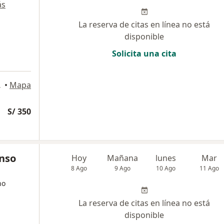
ás
La reserva de citas en línea no está
disponible
Solicita una cita
 Isidro
•
Mapa
S/ 350
onso
Hoy
Mañana
lunes
Mar
8 Ago
9 Ago
10 Ago
11 Ago
no
La reserva de citas en línea no está
disponible