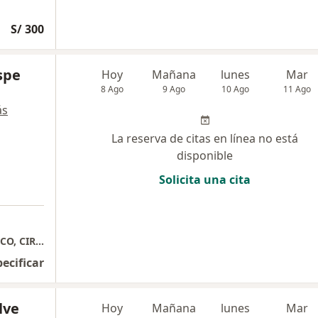
S/ 300
spe
Hoy
Mañana
lunes
Mar
8 Ago
9 Ago
10 Ago
11 Ago
ás
La reserva de citas en línea no está
disponible
Solicita una cita
CIRUGIA MANGA GASTRICA, BYPASS GASTRICO, CIRUGIA DE OBESIDAD, BALON GASTRICO
pecificar
lve
Hoy
Mañana
lunes
Mar