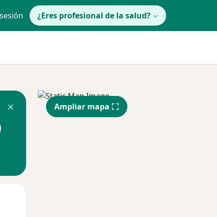
 sesión
¿Eres profesional de la salud?
Ampliar mapa
Mié
Jue
Vie
12 Ago
13 Ago
14 Ago