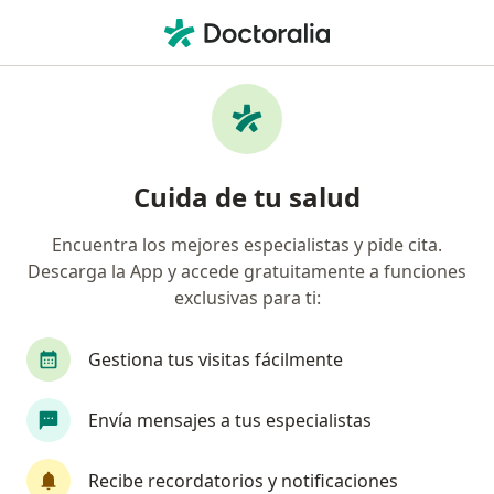
Men
Tumores • Surquillo, Lima
Filtros
• 1
Seguro
Mapa
Especialistas en Tumores en Surquillo
Cuida de tu salud
Encuentra los mejores especialistas y pide cita.
¿Qué especialidad estás buscando?
Descarga la App y accede gratuitamente a funciones
Cirujano general
Oncólogo
Ginecólogo
exclusivas para ti:
Gestiona tus visitas fácilmente
Envía mensajes a tus especialistas
Recibe recordatorios y notificaciones