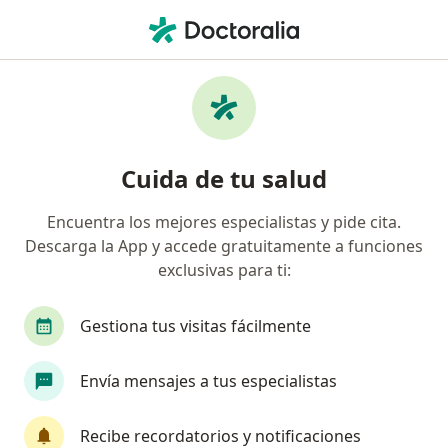
Men
Fistulas Anales • Surquillo, Lima
Filtros
• 1
Seguro
Mapa
Especialistas en Fistulas anales en Surquillo
Cuida de tu salud
Encuentra los mejores especialistas y pide cita.
¿Qué especialidad estás buscando?
Descarga la App y accede gratuitamente a funciones
Cirujano general
Ginecólogo
Médico gene
exclusivas para ti:
Gestiona tus visitas fácilmente
Envía mensajes a tus especialistas
Recibe recordatorios y notificaciones