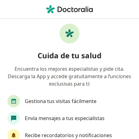
Men
Hernia Inguinal • Surquillo, Lima
Filtros
• 1
Seguro
Mapa
Especialistas en Hernia inguinal en
Cuida de tu salud
Surquillo
Encuentra los mejores especialistas y pide cita.
Descarga la App y accede gratuitamente a funciones
¿Qué especialidad estás buscando?
exclusivas para ti:
Cirujano general
Oncólogo
Ginecólogo
Gestiona tus visitas fácilmente
Envía mensajes a tus especialistas
Recibe recordatorios y notificaciones