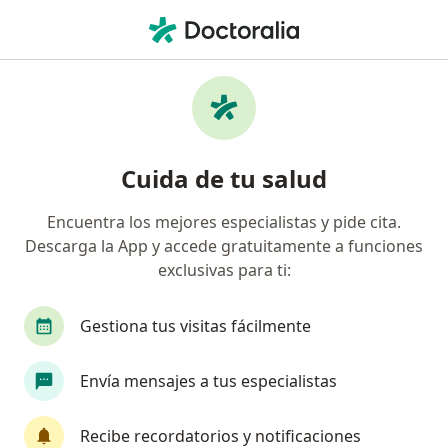
Men
Coledocolitiasis • Lima, Lima
Filtros
• 1
Seguro
Mapa
Especialistas en Coledocolitiasis en Lima
Cuida de tu salud
Encuentra los mejores especialistas y pide cita.
¿Qué especialidad estás buscando?
Descarga la App y accede gratuitamente a funciones
Cirujano general
Gastroenterólogo
Médic
exclusivas para ti:
Gestiona tus visitas fácilmente
Envía mensajes a tus especialistas
Recibe recordatorios y notificaciones