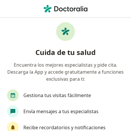
Men
Hernia Inguinal • Lima, Lima
Filtros
• 1
Seguro
Mapa
Especialistas en Hernia inguinal en Lima
Cuida de tu salud
Encuentra los mejores especialistas y pide cita.
¿Qué especialidad estás buscando?
Descarga la App y accede gratuitamente a funciones
Cirujano general
Médico general
Ginecól
exclusivas para ti:
Gestiona tus visitas fácilmente
Envía mensajes a tus especialistas
Recibe recordatorios y notificaciones