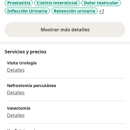
Prostatitis
Cistitis intersticial
Dolor testicular
a11y_sr_mo
Infección Urinaria
Retención urinaria
+7
Mostrar más detalles
sobre la experiencia
Servicios y precios
Visita Urología
Detalles
Nefrostomía percutánea
Detalles
Vasectomía
Detalles