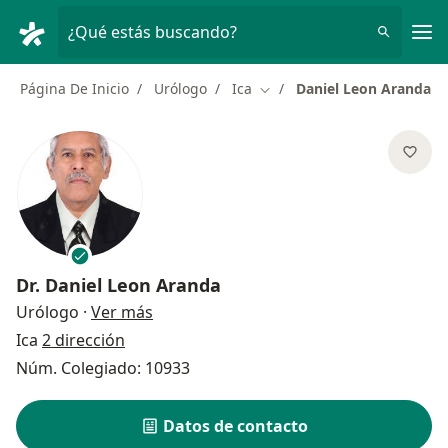
Men
¿Qué estás buscando?
Página De Inicio
Urólogo
Ica
Daniel Leon Aranda
Cambiar de ciudad
Dr.
Daniel Leon Aranda
sobre las especializaciones
Urólogo
·
Ver más
Ica
2 dirección
Núm. Colegiado: 10933
Datos de contacto