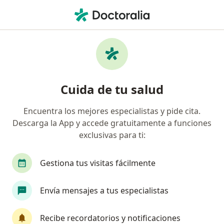
Men
Heridas • Lima, Lima
Filtros
• 1
Seguro
Mapa
Especialistas en Heridas en Lima
Cuida de tu salud
Encuentra los mejores especialistas y pide cita.
¿Qué especialidad estás buscando?
Descarga la App y accede gratuitamente a funciones
Médico general
Dermatólogo
exclusivas para ti:
Cirujano general
Pediatra
Gestiona tus visitas fácilmente
Ginecólogo
Ver más
Envía mensajes a tus especialistas
Recibe recordatorios y notificaciones