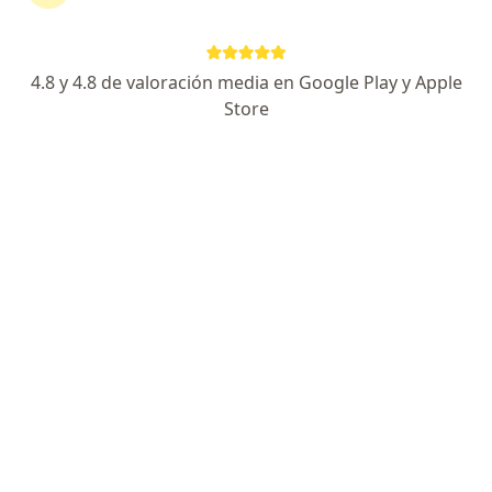
4.8 y 4.8 de valoración media en Google Play y Apple
Store
Dr. Hector Ricardo Shibao Miyasato
·
Ver más
Cirujano general
211 opinión
Dirección 1
Dirección 2
Online
Avenida Guardia Civil 261 Int 301, San Borja
•
Mapa
Consultorio Cirugia Digestiva y Colorectal
Primera visita Cirugía General
Consultar valores
Este especialista no ofrece reserva de cita en línea en esta dirección.
Solicita una cita