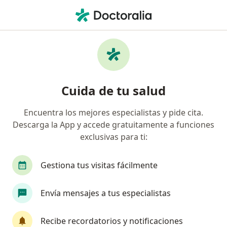
Men
Fisura Perianal • Lima, Lima
Filtros
• 1
Seguro
Mapa
Especialistas en Fisura perianal en Lima
Cuida de tu salud
Encuentra los mejores especialistas y pide cita.
¿Qué especialidad estás buscando?
Descarga la App y accede gratuitamente a funciones
Cirujano general
Médico general
Ginecól
exclusivas para ti:
Gestiona tus visitas fácilmente
Envía mensajes a tus especialistas
Recibe recordatorios y notificaciones