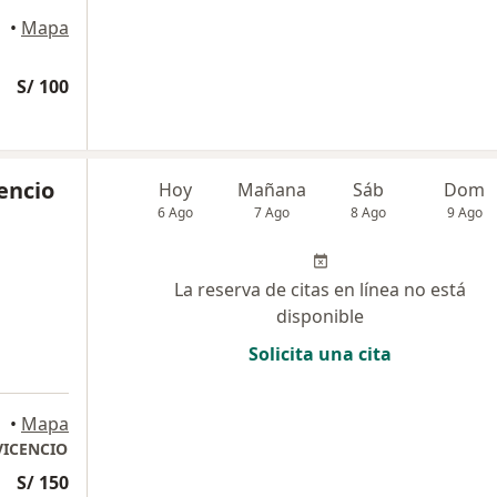
ince
•
Mapa
S/ 100
cencio
Hoy
Mañana
Sáb
Dom
6 Ago
7 Ago
8 Ago
9 Ago
La reserva de citas en línea no está
disponible
Solicita una cita
•
Mapa
VICENCIO
S/ 150