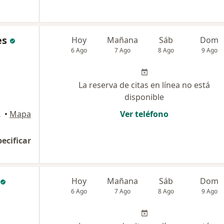
es
Hoy
Mañana
Sáb
Dom
6 Ago
7 Ago
8 Ago
9 Ago
La reserva de citas en línea no está
disponible
s María
•
Mapa
Ver teléfono
pecificar
Hoy
Mañana
Sáb
Dom
6 Ago
7 Ago
8 Ago
9 Ago