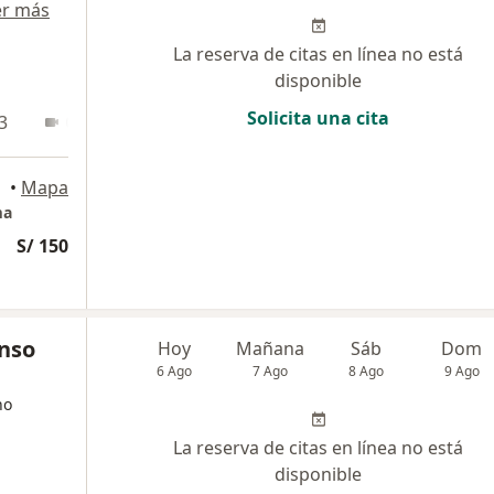
er más
La reserva de citas en línea no está
disponible
Solicita una cita
3
Online
•
Mapa
ma
S/ 150
onso
Hoy
Mañana
Sáb
Dom
6 Ago
7 Ago
8 Ago
9 Ago
no
La reserva de citas en línea no está
disponible