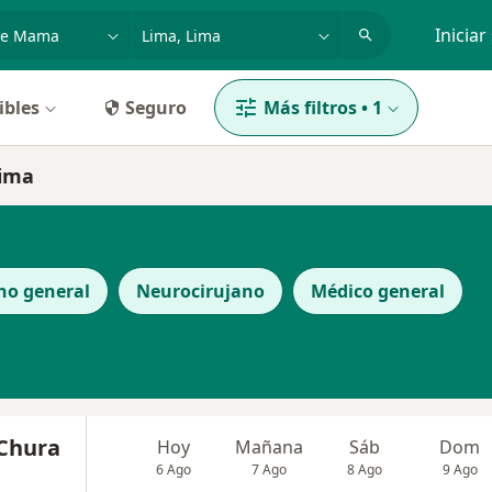
dad, enfermedad o nombre
p. ej. Lima
Iniciar
ibles
Seguro
Más filtros
•
1
Lima
no general
Neurocirujano
Médico general
 Chura
Hoy
Mañana
Sáb
Dom
6 Ago
7 Ago
8 Ago
9 Ago