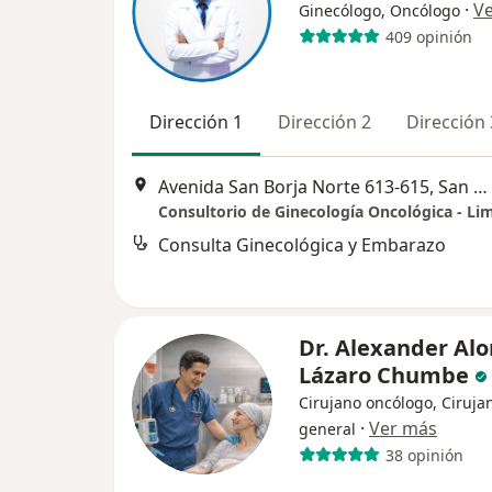
·
V
Ginecólogo, Oncólogo
409 opinión
Dirección 1
Dirección 2
Dirección 
Avenida San Borja Norte 613-615, San Borja, Lima, Perú, San Borja
Consultorio de Ginecología Oncológica - Li
Consulta Ginecológica y Embarazo
Dr. Alexander Al
Lázaro Chumbe
Cirujano oncólogo, Ciruja
·
Ver más
general
38 opinión