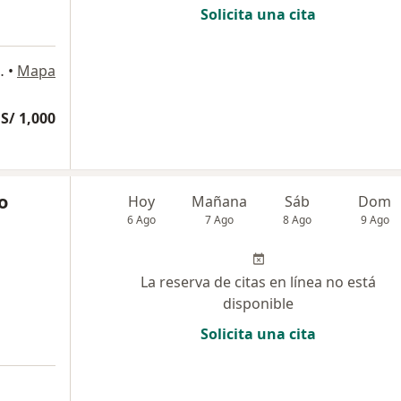
Solicita una cita
SAN BORJA, San Borja
•
Mapa
S/ 1,000
o
Hoy
Mañana
Sáb
Dom
6 Ago
7 Ago
8 Ago
9 Ago
La reserva de citas en línea no está
disponible
Solicita una cita