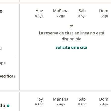
o
Hoy
Mañana
Sáb
Dom
6 Ago
7 Ago
8 Ago
9 Ago
La reserva de citas en línea no está
disponible
Solicita una cita
3
apa
pecificar
Hoy
Mañana
Sáb
Dom
da
6 Ago
7 Ago
8 Ago
9 Ago