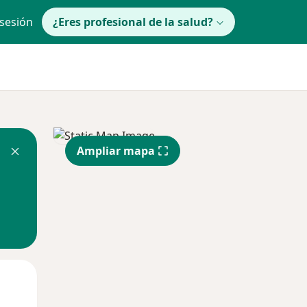
 sesión
¿Eres profesional de la salud?
Ampliar mapa
lunes
Mar
Mié
10 Ago
11 Ago
12 Ago