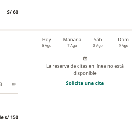
S/ 60
Hoy
Mañana
Sáb
Dom
6 Ago
7 Ago
8 Ago
9 Ago
La reserva de citas en línea no está
disponible
Solicita una cita
3
Online
e s/ 150