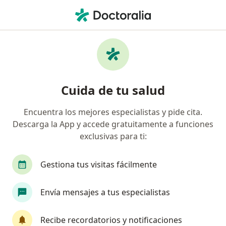
Men
Visita Ginecología Y Obstetricia • Los Olivos, Lima
Filtros
• 1
Seguro
Mapa
Especialistas en Visita Ginecología y
Cuida de tu salud
Obstetricia Los Olivos
Encuentra los mejores especialistas y pide cita.
Descarga la App y accede gratuitamente a funciones
¿Qué especialidad estás buscando?
exclusivas para ti:
Ginecólogo
Médico general
Cirujano gene
Gestiona tus visitas fácilmente
Envía mensajes a tus especialistas
Recibe recordatorios y notificaciones