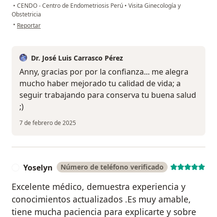
•
CENDO - Centro de Endometriosis Perú
•
Visita Ginecología y
Obstetricia
en opinión del usuario Anny Enriquez
•
Reportar
Dr. José Luis Carrasco Pérez
Anny, gracias por por la confianza... me alegra
mucho haber mejorado tu calidad de vida; a
seguir trabajando para conserva tu buena salud
;)
7 de febrero de 2025
Yoselyn
Número de teléfono verificado
Y
Excelente médico, demuestra experiencia y
conocimientos actualizados .Es muy amable,
tiene mucha paciencia para explicarte y sobre