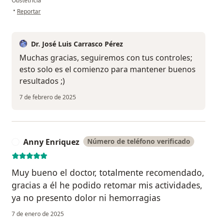
Obstetricia
en opinión del usuario G.V
•
Reportar
Dr. José Luis Carrasco Pérez
Muchas gracias, seguiremos con tus controles;
esto solo es el comienzo para mantener buenos
resultados ;)
7 de febrero de 2025
Anny Enriquez
Número de teléfono verificado
A
Muy bueno el doctor, totalmente recomendado,
gracias a él he podido retomar mis actividades,
ya no presento dolor ni hemorragias
7 de enero de 2025