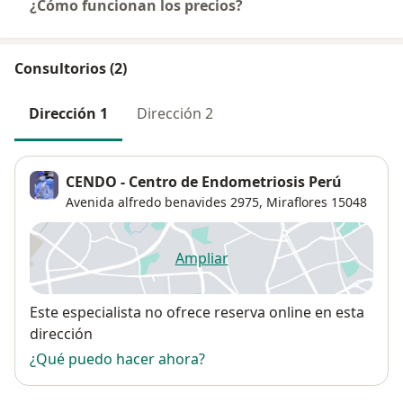
¿Cómo funcionan los precios?
Consultorios (2)
Dirección 1
Dirección 2
CENDO - Centro de Endometriosis Perú
Avenida alfredo benavides 2975,
Miraflores
15048
Ampliar
se abre en una nueva pestañ
Disponibilidad
Este especialista no ofrece reserva online en esta
dirección
¿Qué puedo hacer ahora?