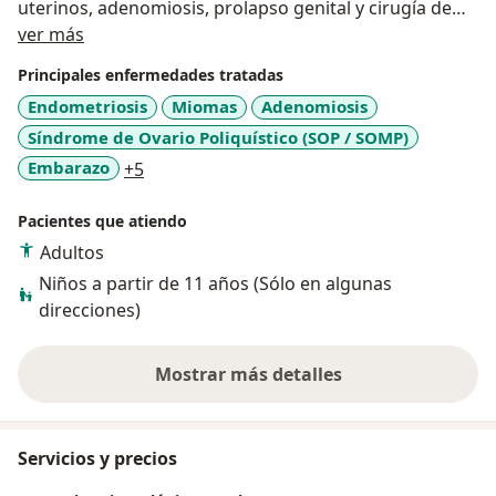
uterinos, adenomiosis, prolapso genital y cirugía de
Acerca de mí
mínima invasión o laparoscópica. Ayudándote a tener
ver más
un diagnóstico preciso con manejo y tratamiento
Principales enfermedades tratadas
personalizado, basado en estándares y protocolos
Endometriosis
Miomas
Adenomiosis
internacionales. Todo siempre con un trato empático
Síndrome de Ovario Poliquístico (SOP / SOMP)
para mi paciente y sus familiares.
a11y_sr_more_diseases
Embarazo
+5
Pacientes que atiendo
Adultos
Niños a partir de 11 años (Sólo en algunas
direcciones)
Mostrar más detalles
sobre la experiencia
Servicios y precios