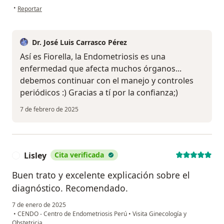
en opinión del usuario Fiorella Alejandra Cayo Torres
•
Reportar
Dr. José Luis Carrasco Pérez
Así es Fiorella, la Endometriosis es una
enfermedad que afecta muchos órganos...
debemos continuar con el manejo y controles
periódicos :) Gracias a tí por la confianza;)
7 de febrero de 2025
Lisley
Cita verificada
L
Buen trato y excelente explicación sobre el
diagnóstico. Recomendado.
7 de enero de 2025
•
CENDO - Centro de Endometriosis Perú
•
Visita Ginecología y
Obstetricia