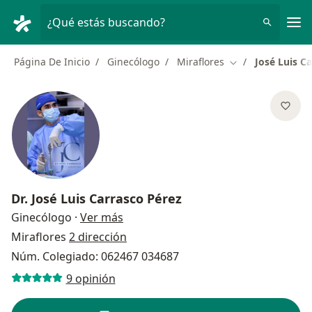
Men
¿Qué estás buscando?
Página De Inicio
Ginecólogo
Miraflores
José Luis C
Cambiar de ciud
Dr.
José Luis Carrasco Pérez
sobre las especializaciones
Ginecólogo
·
Ver más
Miraflores
2 dirección
Núm. Colegiado: 062467 034687
9 opinión