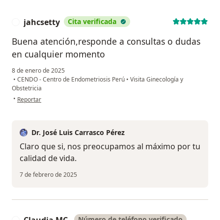
jahcsetty
Cita verificada
J
Buena atención,responde a consultas o dudas
en cualquier momento
8 de enero de 2025
•
CENDO - Centro de Endometriosis Perú
•
Visita Ginecología y
Obstetricia
en opinión del usuario jahcsetty
•
Reportar
Dr. José Luis Carrasco Pérez
Claro que si, nos preocupamos al máximo por tu
calidad de vida.
7 de febrero de 2025
Número de teléfono verificado
C