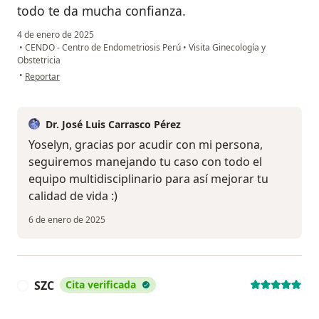
todo te da mucha confianza.
4 de enero de 2025
•
CENDO - Centro de Endometriosis Perú
•
Visita Ginecología y
Obstetricia
en opinión del usuario Yoselyn
•
Reportar
Dr. José Luis Carrasco Pérez
Yoselyn, gracias por acudir con mi persona,
seguiremos manejando tu caso con todo el
equipo multidisciplinario para así mejorar tu
calidad de vida :)
6 de enero de 2025
SZC
Cita verificada
S