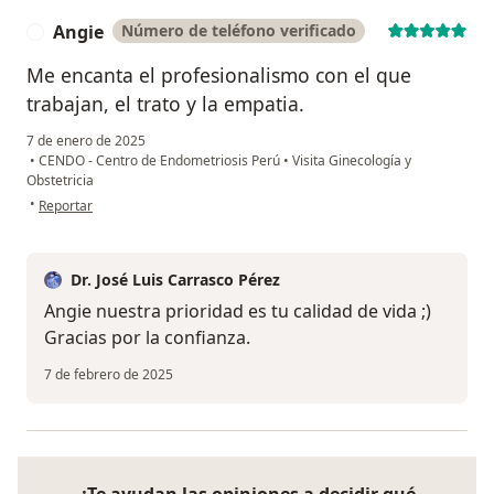
Angie
Número de teléfono verificado
A
Me encanta el profesionalismo con el que
trabajan, el trato y la empatia.
7 de enero de 2025
•
CENDO - Centro de Endometriosis Perú
•
Visita Ginecología y
Obstetricia
en opinión del usuario Angie
•
Reportar
Dr. José Luis Carrasco Pérez
Angie nuestra prioridad es tu calidad de vida ;)
Gracias por la confianza.
7 de febrero de 2025
¿Te ayudan las opiniones a decidir qué