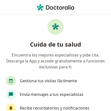
Men
Visitas Sucesivas Ginecología Y Obstetricia • Los Olivos, Lima
Filtros
• 1
Seguro
Mapa
Especialistas en Visitas sucesivas
Cuida de tu salud
Ginecología y Obstetricia Los Olivos
Encuentra los mejores especialistas y pide cita.
Descarga la App y accede gratuitamente a funciones
¿Qué especialidad estás buscando?
exclusivas para ti:
Ginecólogo
Médico general
Gestiona tus visitas fácilmente
Envía mensajes a tus especialistas
Recibe recordatorios y notificaciones