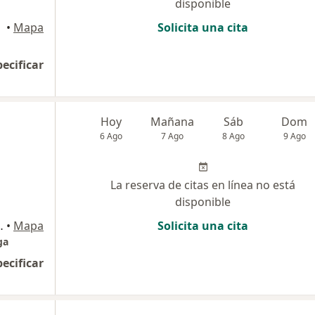
disponible
•
Mapa
Solicita una cita
pecificar
Hoy
Mañana
Sáb
Dom
6 Ago
7 Ago
8 Ago
9 Ago
La reserva de citas en línea no está
disponible
 , San Martín de Porres
•
Mapa
Solicita una cita
ga
pecificar