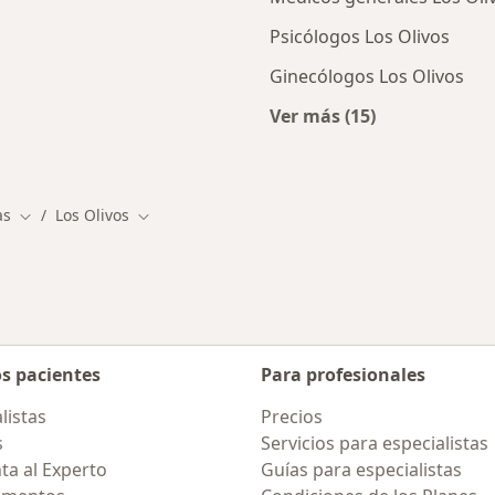
Psicólogos Los Olivos
Ginecólogos Los Olivos
Ver más (15)
ios en Los Olivos
Más en esta categor
as
Los Olivos
Cambiar de ciudad
Cambiar de ciudad
os pacientes
Para profesionales
listas
Precios
s
Servicios para especialistas
ta al Experto
Guías para especialistas