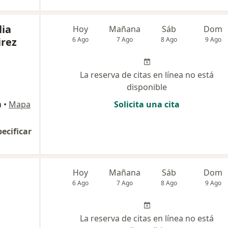
lia
Hoy
Mañana
Sáb
Dom
rez
6 Ago
7 Ago
8 Ago
9 Ago
La reserva de citas en línea no está
disponible
a
•
Mapa
Solicita una cita
pecificar
Hoy
Mañana
Sáb
Dom
6 Ago
7 Ago
8 Ago
9 Ago
La reserva de citas en línea no está