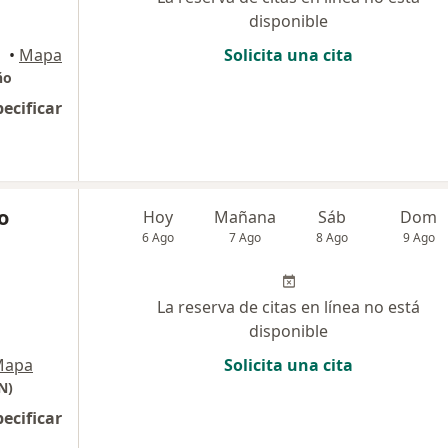
disponible
•
Mapa
Solicita una cita
ño
pecificar
o
Hoy
Mañana
Sáb
Dom
6 Ago
7 Ago
8 Ago
9 Ago
La reserva de citas en línea no está
disponible
Mapa
Solicita una cita
N)
pecificar