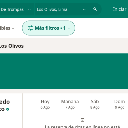
dad, enfermedad o nombre
p. ej. Lima
Iniciar
ibles
Más filtros
•
1
Los Olivos
redo
Hoy
Mañana
Sáb
Dom
co
6 Ago
7 Ago
8 Ago
9 Ago
La reserva de citas en línea no está