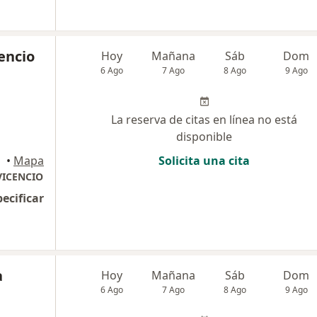
cencio
Hoy
Mañana
Sáb
Dom
6 Ago
7 Ago
8 Ago
9 Ago
La reserva de citas en línea no está
disponible
•
Mapa
Solicita una cita
VICENCIO
pecificar
a
Hoy
Mañana
Sáb
Dom
6 Ago
7 Ago
8 Ago
9 Ago