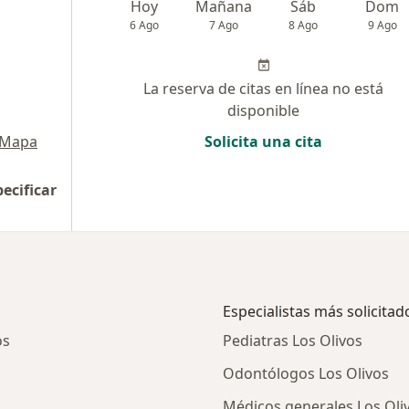
Hoy
Mañana
Sáb
Dom
6 Ago
7 Ago
8 Ago
9 Ago
La reserva de citas en línea no está
disponible
Mapa
Solicita una cita
pecificar
Especialistas más solicitad
os
Pediatras Los Olivos
Odontólogos Los Olivos
Médicos generales Los Oli