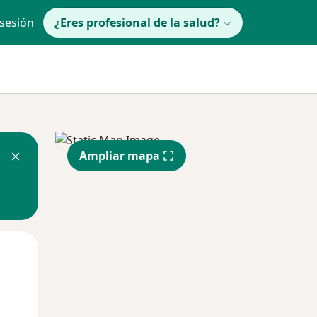
 sesión
¿Eres profesional de la salud?
Ampliar mapa
lunes
Mar
Mié
10 Ago
11 Ago
12 Ago