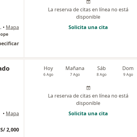
La reserva de citas en línea no está
disponible
lo 4ta etapa Comas, Lima
•
Mapa
Solicita una cita
Hope
pecificar
gado
Hoy
Mañana
Sáb
Dom
6 Ago
7 Ago
8 Ago
9 Ago
La reserva de citas en línea no está
disponible
•
Mapa
Solicita una cita
S/ 2,000