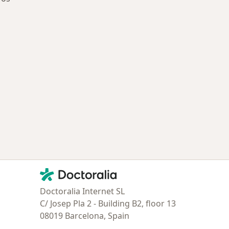
ía: Especialistas más solicitados
Contacto
Doctoralia - Página de inicio
Doctoralia Internet SL
C/ Josep Pla 2 - Building B2, floor 13
08019 Barcelona, Spain