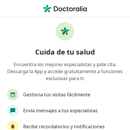
Men
Visita Ginecología Y Obstetricia • Lince, Lima
Filtros
• 1
Seguro
Mapa
Especialistas en Visita Ginecología y
Cuida de tu salud
Obstetricia Lince
Encuentra los mejores especialistas y pide cita.
Descarga la App y accede gratuitamente a funciones
¿Qué especialidad estás buscando?
exclusivas para ti:
Ginecólogo
Cirujano general
Médico gene
Gestiona tus visitas fácilmente
Envía mensajes a tus especialistas
Recibe recordatorios y notificaciones