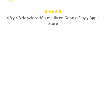
Dr. Guillermo Alfredo De La Cruz Pacheco
4.8 y 4.8 de valoración media en Google Play y Apple
·
Ver más
Ginecólogo
Store
112 opinión
jirón tarica 5109 urbanización parque naranjal los olivos, Los Olivos
•
Mapa
Consultorio Médico Especializado Madre Niño
Cesárea
Precio sin especificar
Este especialista no ofrece reserva de cita en línea en esta dirección.
Solicita una cita