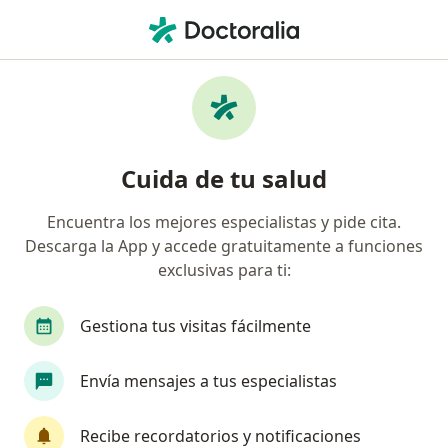
Men
Cesárea • Los Olivos, Lima
Filtros
• 1
Mapa
Especialistas en Cesárea Los Olivos
Cuida de tu salud
Encuentra los mejores especialistas y pide cita.
¿Qué especialidad estás buscando?
Descarga la App y accede gratuitamente a funciones
Ginecólogo
Médico general
exclusivas para ti:
Gestiona tus visitas fácilmente
Envía mensajes a tus especialistas
Recibe recordatorios y notificaciones