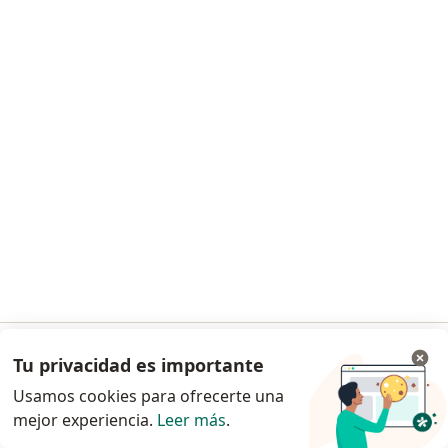
Solicita una cita
Dra. Jacqueline Arévalo Martínez
Dermatólogo
93 opinión
Este especialista no ofrece reserva de cita en línea en esta dirección.
Tu privacidad es importante
Ir a la app
Solicita una cita
Usamos cookies para ofrecerte una
mejor experiencia.
Leer más
.
Continuar en el navegador