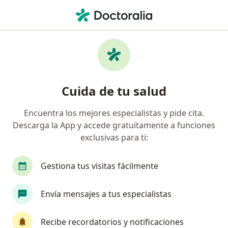
Men
Dermatólogo • Los Olivos, Lima
Filtros
Seguro
Mapa
Dermatólogos en Los Olivos
Cuida de tu salud
Encuentra los mejores especialistas y pide cita.
Descarga la App y accede gratuitamente a funciones
exclusivas para ti:
Gestiona tus visitas fácilmente
Dra. Rosario Jaime
Envía mensajes a tus especialistas
·
Ver más
Dermatólogo
358 opinión
Recibe recordatorios y notificaciones