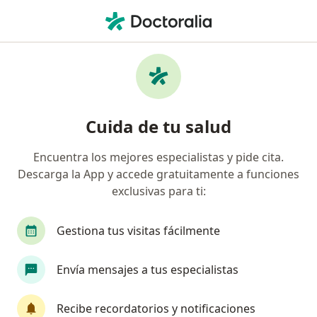
Men
Nutricionista • Los Olivos, Lima
Filtros
Seguro
Mapa
Nutricionistas en Los Olivos
Cuida de tu salud
Encuentra los mejores especialistas y pide cita.
Descarga la App y accede gratuitamente a funciones
exclusivas para ti:
Gestiona tus visitas fácilmente
Nut. Rosa Ccapa
Envía mensajes a tus especialistas
·
Ver más
Nutricionista
50 opinión
Recibe recordatorios y notificaciones